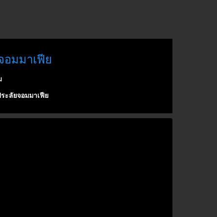
ยจอมมาเฟีย
ม
ระลัยจอมมาเฟีย