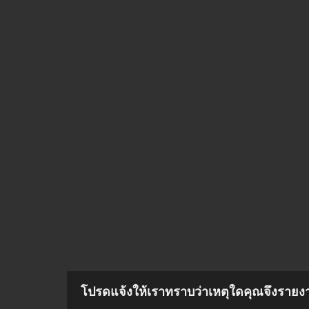
โปรดแจ้งให้เราทราบว่าเหตุใดคุณจึงรายงาน