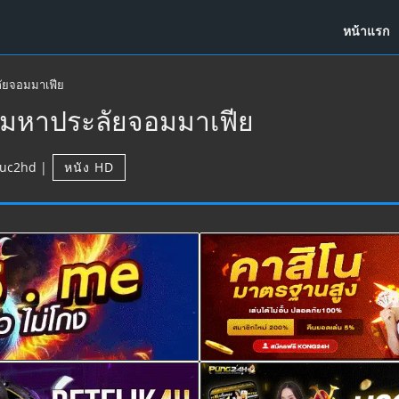
หน้าแรก
ลัยจอมมาเฟีย
) มหาประลัยจอมมาเฟีย
uc2hd
|
หนัง HD