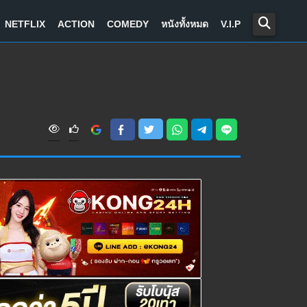
NETFLIX
ACTION
COMEDY
หนังทั้งหมด
V.I.P
V
i
e
w
s