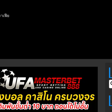
าเฟีย
S