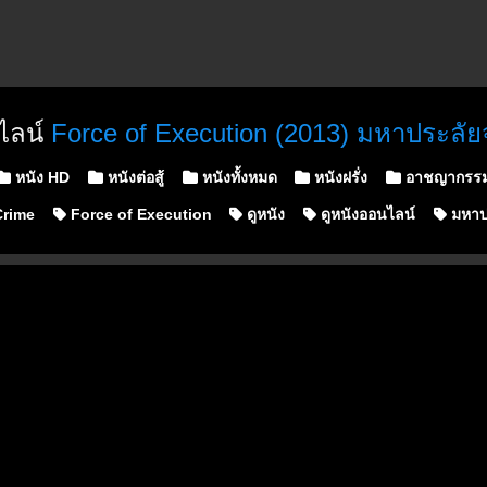
ไลน์
Force of Execution (2013) มหาประลั
osted in
หนัง HD
หนังต่อสู้
หนังทั้งหมด
หนังฝรั่ง
อาชญากรร
rime
Force of Execution
ดูหนัง
ดูหนังออนไลน์
มหาป