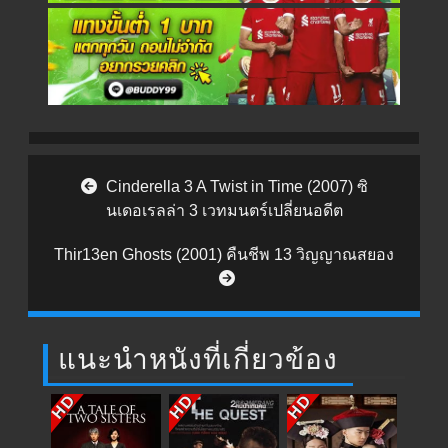
Post navigation
Cinderella 3 A Twist in Time (2007) ซิ
นเดอเรลล่า 3 เวทมนตร์เปลี่ยนอดีต
Thir13en Ghosts (2001) คืนชีพ 13 วิญญาณสยอง
แนะนำหนังที่เกี่ยวข้อง
HD
HD
HD