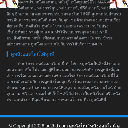
ต่อ, หนังดราม่า, หนังแอคชั่น, หนังบู๊, หนังซุเปอร์ฮีโร่ MARVEL &
DC, หนังสืบสวน, หนังการ์ตูน, หนังเกาหลี, ซีรีส์เกาหลี, หนังผี และ
อื่นๆ อีกมากมาย คุณสามารถรับชมหนังใหม่ได้ที่นี่ สู่เคล็ดลับสำหรับ
การค้นหารายการหนังที่เหมาะกับคุณ ชมตัวอย่างหนังและอ่านเรื่อง
ย่อก่อนที่จะตัดสินใจ ดูหนัง โปรดของคุณ เพราะเราปรับปรุง
เว็บไซต์ของเราอยู่เสมอ และทำให้ระบบการดูหนังของเรามี
ประสิทธิภาพมากขึ้น เพื่อตอบสนองความต้องการในการเข้าชม
อย่างมากมาย ดูหนังและสนุกไปกับการใช้บริการของเรา
ดูหนังออนไลน์ได้ทุกที่
กับบริการ ดูหนังออนไลน์ นี้ ทำให้การดูหนังเป็นสิ่งที่ง่ายและ
สะดวกมากขึ้น ไม่ว่าจะอยู่ที่ไหน คุณสามารถเข้าถึงการดูหนังที่คุณ
ต้องการได้ตลอดเวลา อย่ารอช้า ลองใช้บริการดูหนังออนไลน์นี้ได้
เลย เพลิดเพลินกับการดูหนังใหม่ทุกเรื่องในความสะดวกสบายของ
บ้านของคุณ สร้างประสบการณ์ที่สนุกสนานเมื่อดูหนังออนไลน์ ด้วย
คุณภาพ HD และรวดเร็วที่เว็บไซต์นี้ ไม่ว่าจะเป็นหนังใหม่ หรือหนัง
ประเภทต่าง ๆ ที่คุณชื่นชอบ อย่าพลาดโอกาสที่จะดูหนังที่นี่
© Copyright 2026
uc2hd.com ดูหนังใหม่ หนังออนไลน์ ดู