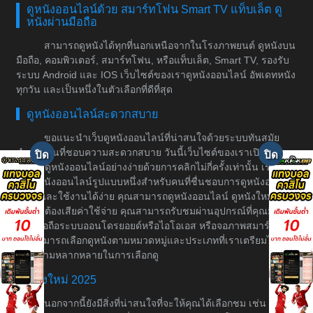
ดูหนังออนไลน์ด้วย สมาร์ทโฟน Smart TV แท็บเล็ต ดู
หนังผ่านมือถือ
สามารถดูหนังได้ทุกที่นอกเหนือจากในโรงภาพยนต์ ดูหนังบน
มือถือ, คอมพิวเตอร์, สมาร์ทโฟน, หรือแท็บเล็ต, Smart TV, รองรับ
ระบบ Android และ IOS เว็บไซต์ของเราดูหนังออนไลน์ อัพเดทหนัง
ทุกวัน และเป็นหนึ่งในตัวเลือกที่ดีที่สุด
ดูหนังออนไลน์สะดวกสบาย
ขอแนะนำเว็บดูหนังออนไลน์ที่น่าสนใจด้วยระบบทันสมัย
สำหรับคนที่ชอบความสะดวกสบาย วันนี้เว็บไซต์ของเราเปิดให้
บริการดูหนังออนไลน์อย่างง่ายด้วยการคลิกไม่กี่ครั้งเท่านั้น เราเป็น
เว็บดูหนังออนไลน์รูปแบบหนึ่งสำหรับคนที่ชื่นชอบการดูหนังอย่างมี
ระบบและใช้งานได้ง่าย คุณสามารถดูหนังออนไลน์ ดูหนังใหม่ได้
โดยไม่ต้องเสียค่าใช้จ่าย คุณสามารถรับชมผ่านอุปกรณ์ที่คุณมีอยู่
เช่น มือถือระบบออนโดรยอยด์หรือไอโอเอส หรือจอภาพสมาร์ททีวี
คุณสามารถเลือกดูหนังตามหมวดหมู่และประเภทที่เราเตรียมไว้ให้
เพื่อความหลากหลายในการเลือกดู
หนังใหม่ 2025
นอกจากนี้ยังมีสิ่งที่น่าสนใจที่จะให้คุณได้เลือกชม เช่น หนัง