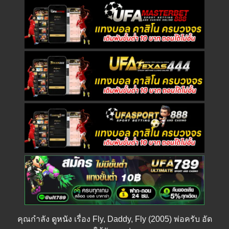
คุณกำลัง
ดูหนัง
เรื่อง Fly, Daddy, Fly (2005) พ่อครับ อัด