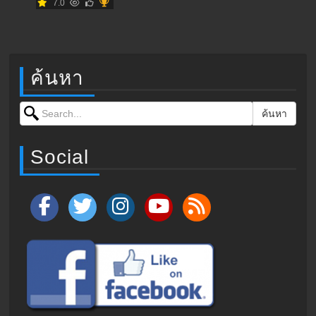
เหนือคาด
7.0
ค้นหา
Search for:
ค้นหา
Social