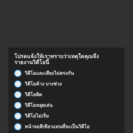
โปรดแจ้งให้เราทราบว่าเหตุใดคุณจึง
รายงานวิดีโอนี้
วิดีโอและเสียงไม่ตรงกัน
วิดีโอค้าง บางช่วง
วิดีโอติด
วิดีโอหยุดเล่น
วิดีโอไม่เริ่ม
หน้าจอสีเขียวแทนที่จะเป็นวิดีโอ