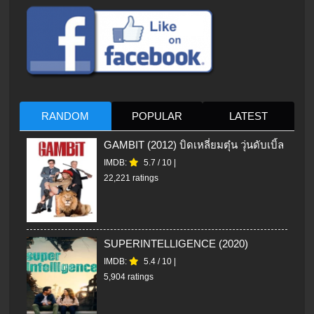
RANDOM
POPULAR
LATEST
GAMBIT (2012) บิดเหลี่ยมตุ๋น วุ่นดับเบิ้ล
IMDB:
5.7
/
10
|
22,221 ratings
SUPERINTELLIGENCE (2020)
IMDB:
5.4
/
10
|
5,904 ratings