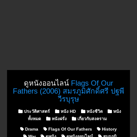
ดูหนังออนไลน์
Flags Of Our
Fathers (2006) สมรภูมิศักดิ์ศรี ปฐพี
วีรบุรุษ
Posted in
ประวัติศาสตร์
หนัง HD
หนังชีวิต
หนัง
ทั้งหมด
หนังฝรั่ง
เกี่ยวกับสงคราม
Drama
Flags Of Our Fathers
History
War
ดูหนัง
ดูหนังออนไลน์
สมรภูมิ