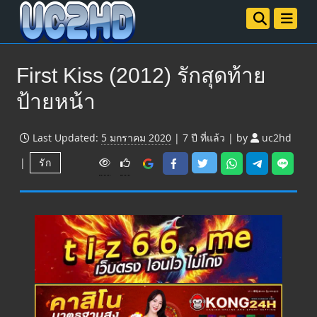
First Kiss (2012) รักสุดท้าย
ป้ายหน้า
Last Updated:
5 มกราคม 2020
|
7 ปี
ที่แล้ว
|
by
uc2hd
V
|
รัก
i
e
w
s