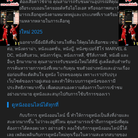
โดยไม่ต้องเสียค่าใช้จ่าย คุณสามารถรับชมผ่านอุปกรณ์ที่คุณมีอยู่
เช่น มือถือระบบออนโดรยอยด์หรือไอโอเอส หรือจอภาพสมาร์ททีวี
คุณสามารถเลือกดูหนังตามหมวดหมู่และประเภทที่เราเตรียมไว้ให้
เพื่อความหลากหลายในการเลือกดู
หนังใหม่ 2025
นอกจากนี้ยังมีสิ่งที่น่าสนใจที่จะให้คุณได้เลือกชม เช่น หนัง
ต่อ, หนังดราม่า, หนังแอคชั่น, หนังบู๊, หนังซุเปอร์ฮีโร่ MARVEL &
DC, หนังสืบสวน, หนังการ์ตูน, หนังเกาหลี, ซีรีส์เกาหลี, หนังผี และ
อื่นๆ อีกมากมาย คุณสามารถรับชมหนังใหม่ได้ที่นี่ สู่เคล็ดลับสำหรับ
การค้นหารายการหนังที่เหมาะกับคุณ ชมตัวอย่างหนังและอ่านเรื่อง
ย่อก่อนที่จะตัดสินใจ ดูหนัง โปรดของคุณ เพราะเราปรับปรุง
เว็บไซต์ของเราอยู่เสมอ และทำให้ระบบการดูหนังของเรามี
ประสิทธิภาพมากขึ้น เพื่อตอบสนองความต้องการในการเข้าชม
อย่างมากมาย ดูหนังและสนุกไปกับการใช้บริการของเรา
ดูหนังออนไลน์ได้ทุกที่
กับบริการ ดูหนังออนไลน์ นี้ ทำให้การดูหนังเป็นสิ่งที่ง่ายและ
สะดวกมากขึ้น ไม่ว่าจะอยู่ที่ไหน คุณสามารถเข้าถึงการดูหนังที่คุณ
ต้องการได้ตลอดเวลา อย่ารอช้า ลองใช้บริการดูหนังออนไลน์นี้ได้
เลย เพลิดเพลินกับการดูหนังใหม่ทุกเรื่องในความสะดวกสบายของ