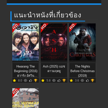
แนะนำหนังที่เกี่ยวข้อง
HD
HD
HD
Hwarang The
Ash (2025) แอช
The Nights
Beginning (2016)
ดาวมฤตยู
Before Christmas
ฮวารัง อัศวิน
(2019)
พิทักษ์ชิลลา
8.0
5.8
3.6
HD