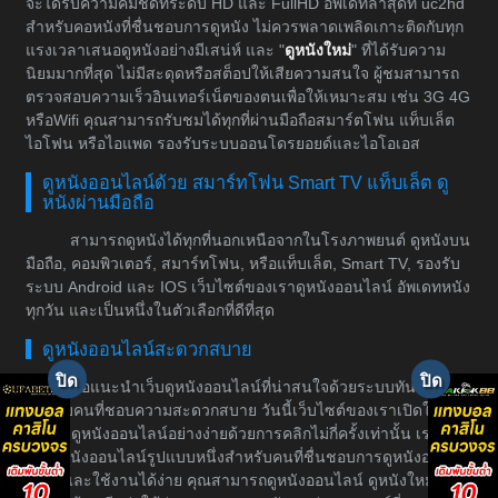
จะได้รับความคมชัดที่ระดับ HD และ FullHD อัพเดทล่าสุดที่ uc2hd
สำหรับคอหนังที่ชื่นชอบการดูหนัง ไม่ควรพลาดเพลิดเกาะติดกับทุก
แรงเวลาเสนอดูหนังอย่างมีเสน่ห์ และ "
ดูหนังใหม่
" ที่ได้รับความ
นิยมมากที่สุด ไม่มีสะดุดหรือสต็อปให้เสียความสนใจ ผู้ชมสามารถ
ตรวจสอบความเร็วอินเทอร์เน็ตของตนเพื่อให้เหมาะสม เช่น 3G 4G
หรือWifi คุณสามารถรับชมได้ทุกที่ผ่านมือถือสมาร์ตโฟน แท็บเล็ต
ไอโฟน หรือไอแพด รองรับระบบออนโดรยอยด์และไอโอเอส
ดูหนังออนไลน์ด้วย สมาร์ทโฟน Smart TV แท็บเล็ต ดู
หนังผ่านมือถือ
สามารถดูหนังได้ทุกที่นอกเหนือจากในโรงภาพยนต์ ดูหนังบน
มือถือ, คอมพิวเตอร์, สมาร์ทโฟน, หรือแท็บเล็ต, Smart TV, รองรับ
ระบบ Android และ IOS เว็บไซต์ของเราดูหนังออนไลน์ อัพเดทหนัง
ทุกวัน และเป็นหนึ่งในตัวเลือกที่ดีที่สุด
ดูหนังออนไลน์สะดวกสบาย
ขอแนะนำเว็บดูหนังออนไลน์ที่น่าสนใจด้วยระบบทันสมัย
สำหรับคนที่ชอบความสะดวกสบาย วันนี้เว็บไซต์ของเราเปิดให้
บริการดูหนังออนไลน์อย่างง่ายด้วยการคลิกไม่กี่ครั้งเท่านั้น เราเป็น
เว็บดูหนังออนไลน์รูปแบบหนึ่งสำหรับคนที่ชื่นชอบการดูหนังอย่างมี
ระบบและใช้งานได้ง่าย คุณสามารถดูหนังออนไลน์ ดูหนังใหม่ได้