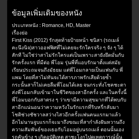
ข้อมูลเพิ่มเติมของหนัง
ประเภทหนัง : Romance, HD, Master
เรื่องย่อ
First Kiss (2012) รักสุดท้ายป้ายหน้า ชนิสา (รถเมล์
คะนึงนิจ)สาวออฟฟิศที่ไม่เคยจะรักใครจริง ๆ จัง ๆ ได้
สักที ไม่ใช่ว่าสาไม่รักใครแต่เป็นเพราะสายังยึดมั่นกับ
รักครั้งแรก ที่มีต่อ พี่โอม รุ่นพี่ที่แอบรักมาตั้งแต่สมัย
เรียนประถมจนถึงมัธยม แต่พี่โอมกลายเป็นแฟนกับ พี่
แพม โดยที่สาไม่ทันจะได้สารภาพรักเสียด้วยซ้ำ
กระนั้นสาก็ไม่เคยลืมพี่โอมได้เลย จนกระทั่งโชคชะตา
ส่งพี่โอมกลับเข้ามาในชีวิตของสาอีกครั้ง และในครั้งนี้
พี่โอมบอกกับสาตรง ๆ ว่าเขามีความสุขมากที่ได้พบกับ
สาอีกแน่นอนว่าความหวังในรักแรกที่ริบหรี่กลับมา
โชติช่วงชัชวาลสว่างไสวอีกครั้งแฟนคนแรกมาแล้ว
อีกไม่นานจูบแรกก็จะมาถึงขณะที่สากำลังฝันหวานถึง
ความสัมพันธ์ของเธอกับโอมอยู่บนรถเมล์ ตอนนั้นเอง
รถคันข้าง ๆ เกิดอุบัติเหตุ สาชะโงกไปดูเหตุการณ์นั้น