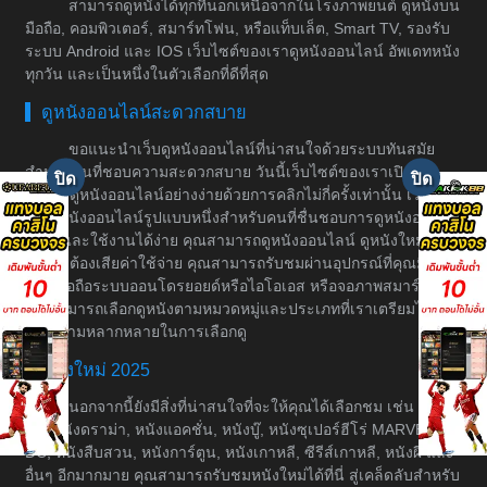
สามารถดูหนังได้ทุกที่นอกเหนือจากในโรงภาพยนต์ ดูหนังบน
มือถือ, คอมพิวเตอร์, สมาร์ทโฟน, หรือแท็บเล็ต, Smart TV, รองรับ
ระบบ Android และ IOS เว็บไซต์ของเราดูหนังออนไลน์ อัพเดทหนัง
ทุกวัน และเป็นหนึ่งในตัวเลือกที่ดีที่สุด
ดูหนังออนไลน์สะดวกสบาย
ขอแนะนำเว็บดูหนังออนไลน์ที่น่าสนใจด้วยระบบทันสมัย
สำหรับคนที่ชอบความสะดวกสบาย วันนี้เว็บไซต์ของเราเปิดให้
บริการดูหนังออนไลน์อย่างง่ายด้วยการคลิกไม่กี่ครั้งเท่านั้น เราเป็น
เว็บดูหนังออนไลน์รูปแบบหนึ่งสำหรับคนที่ชื่นชอบการดูหนังอย่างมี
ระบบและใช้งานได้ง่าย คุณสามารถดูหนังออนไลน์ ดูหนังใหม่ได้
โดยไม่ต้องเสียค่าใช้จ่าย คุณสามารถรับชมผ่านอุปกรณ์ที่คุณมีอยู่
เช่น มือถือระบบออนโดรยอยด์หรือไอโอเอส หรือจอภาพสมาร์ททีวี
คุณสามารถเลือกดูหนังตามหมวดหมู่และประเภทที่เราเตรียมไว้ให้
เพื่อความหลากหลายในการเลือกดู
หนังใหม่ 2025
นอกจากนี้ยังมีสิ่งที่น่าสนใจที่จะให้คุณได้เลือกชม เช่น หนัง
ต่อ, หนังดราม่า, หนังแอคชั่น, หนังบู๊, หนังซุเปอร์ฮีโร่ MARVEL &
DC, หนังสืบสวน, หนังการ์ตูน, หนังเกาหลี, ซีรีส์เกาหลี, หนังผี และ
อื่นๆ อีกมากมาย คุณสามารถรับชมหนังใหม่ได้ที่นี่ สู่เคล็ดลับสำหรับ