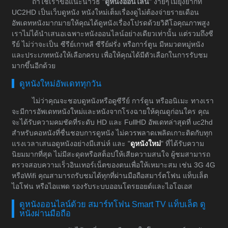
ถ้าใช่เราขอแนะนำวิธี "
ดูหนังออนไลน์
" ง่ายๆไม่ยุ่งยากที่
UC2HD เป็นเว็บดูหนัง หนังใหม่เต็มเรื่องดูไม่ต้องจ่ายรายเดือน
อัพเดทหนังมากมายให้คุณได้ดูหนังเรื่องโปรดด้วยวิดีโอคุณภาพสูง
เราไม่ได้นำเสนอเฉพาะหนังออนไลน์อย่างเดียวเท่านั้น แต่รวมถึงซี
รีย์ ไม่ว่าจะเป็น ซีรีย์เกาหลี ซีรีย์ฝรั่ง หรือการ์ตูน มีหมวดหมู่หนัง
และประเภทหนังให้เลือกครบ เพื่อให้คุณได้มีตัวเลือกในการรับชม
มากขึ้นอีกด้วย
ดูหนังใหม่อัพเดททุกวัน
ไม่ว่าคุณจะชอบดูหนังหรือดูซีรีย์ การ์ตูน หรืออนิเมะ ทางเรา
จะมีการอัพเดทหนังใหม่และหนังจากโรงฉายให้คุณดูก่อนใคร คุณ
จะได้รับความคมชัดที่ระดับ HD และ FullHD อัพเดทล่าสุดที่ uc2hd
สำหรับคอหนังที่ชื่นชอบการดูหนัง ไม่ควรพลาดเพลิดเกาะติดกับทุก
แรงเวลาเสนอดูหนังอย่างมีเสน่ห์ และ "
ดูหนังใหม่
" ที่ได้รับความ
นิยมมากที่สุด ไม่มีสะดุดหรือสต็อปให้เสียความสนใจ ผู้ชมสามารถ
ตรวจสอบความเร็วอินเทอร์เน็ตของตนเพื่อให้เหมาะสม เช่น 3G 4G
หรือWifi คุณสามารถรับชมได้ทุกที่ผ่านมือถือสมาร์ตโฟน แท็บเล็ต
ไอโฟน หรือไอแพด รองรับระบบออนโดรยอยด์และไอโอเอส
ดูหนังออนไลน์ด้วย สมาร์ทโฟน Smart TV แท็บเล็ต ดู
หนังผ่านมือถือ