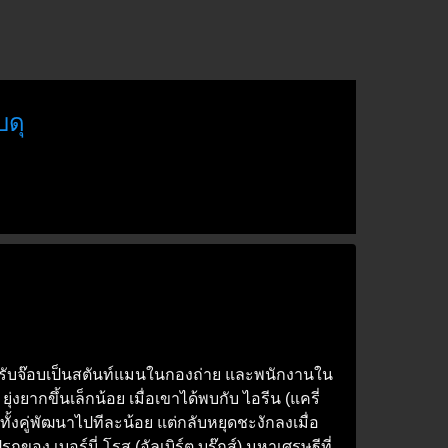
บดุ
ลางวันรับจ๊อบเป็นสตันท์แมนในกองถ่าย และพนักงานใน
ยากขึ้นเล็กน้อย เมื่อเขาได้พบกับ ไอรีน (แครี่
ั้งคู่พัฒนาไปทีละน้อย แต่กลับหยุดชะงักลงเมื่อ
 เบอร์นี่ โรส (อัลเบิร์ต บรู๊กส์) มหาเศรษฐีที่