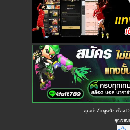
คุณกำลัง
ดูหนัง
เรื่อง D
คุณชอบหน