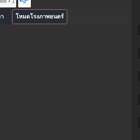
ike + 1
หา
โหมดโรงภาพยนตร์