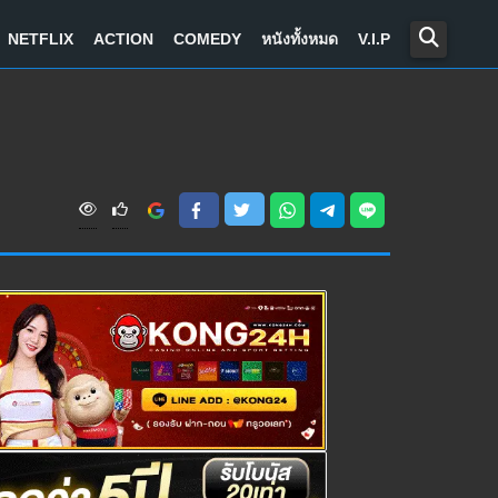
NETFLIX
ACTION
COMEDY
หนังทั้งหมด
V.I.P
V
i
e
w
s