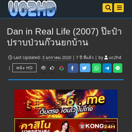
Dan in Real Life (2007) ป๊ะป๋า
ปราบป่วนก๊วนยกบ้าน
Last Updated:
3 มกราคม 2020
|
7 ปี
ที่แล้ว
|
by
uc2hd
V
|
หนัง HD
i
e
w
s