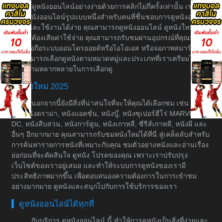
บริการดูหนังออนไลน์อย่างง่ายด้วยการคลิกไม่กี่ครั้งเท่านั้น เราเป็น
เว็บดูหนังออนไลน์รูปแบบหนึ่งสำหรับคนที่ชื่นชอบการดูหนังอย่างมี
ระบบและใช้งานได้ง่าย คุณสามารถดูหนังออนไลน์ ดูหนังใหม่ได้
โดยไม่ต้องเสียค่าใช้จ่าย คุณสามารถรับชมผ่านอุปกรณ์ที่คุณมีอยู่
เช่น มือถือระบบออนโดรยอยด์หรือไอโอเอส หรือจอภาพสมาร์ททีวี
คุณสามารถเลือกดูหนังตามหมวดหมู่และประเภทที่เราเตรียมไว้ให้
เพื่อความหลากหลายในการเลือกดู
หนังใหม่ 2025
นอกจากนี้ยังมีสิ่งที่น่าสนใจที่จะให้คุณได้เลือกชม เช่น หนัง
ต่อ, หนังดราม่า, หนังแอคชั่น, หนังบู๊, หนังซุเปอร์ฮีโร่ MARVEL &
DC, หนังสืบสวน, หนังการ์ตูน, หนังเกาหลี, ซีรีส์เกาหลี, หนังผี และ
อื่นๆ อีกมากมาย คุณสามารถรับชมหนังใหม่ได้ที่นี่ สู่เคล็ดลับสำหรับ
การค้นหารายการหนังที่เหมาะกับคุณ ชมตัวอย่างหนังและอ่านเรื่อง
ย่อก่อนที่จะตัดสินใจ ดูหนัง โปรดของคุณ เพราะเราปรับปรุง
เว็บไซต์ของเราอยู่เสมอ และทำให้ระบบการดูหนังของเรามี
ประสิทธิภาพมากขึ้น เพื่อตอบสนองความต้องการในการเข้าชม
อย่างมากมาย ดูหนังและสนุกไปกับการใช้บริการของเรา
ดูหนังออนไลน์ได้ทุกที่
กับบริการ ดูหนังออนไลน์ นี้ ทำให้การดูหนังเป็นสิ่งที่ง่ายและ