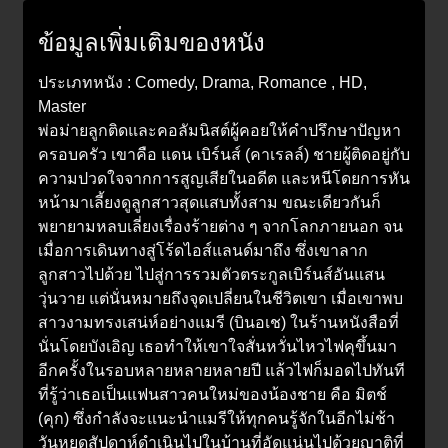
ข้อมูลเพิ่มเติมของหนัง
ประเภทหนัง : Comedy, Drama, Romance , HD,
Master
พ่อม่ายลูกติดและคอลัมนิสต์ผู้คอยให้คำปรึกษาปัญหา
ครอบครัว เขาคือ แดน เบิร์นส์ (คาเรลล์) ชายผู้ติดอยู่กับ
ความปวดใจจากการสูญเสียในอดีต และหนีโดยการหัน
หน้ามาเลี้ยงดูลูกสาวสุดแสบทั้งสาม ขณะเดียวกันก็
พยายามหลบเลี่ยงเรื่องร้ายต่าง ๆ จากโลกภายนอก จน
เมื่อการเดินทางสู่โร้ดไอส์แลนด์มาถึง ซึ่งเขาลาก
ลูกสาวไปด้วย ไปสู่การรวมตัวตระกูลเบิร์นส์อันแสน
วุ่นวาย แต่นั่นหมายถึงจุดเปลี่ยนในชีวิตเขา เมื่อเขาพบ
สาวงามทรงเสน่ห์อย่างแมรี (บินอเช) ในร้านหนังสือที่
นั่นโดยบังเอิญ เธอทำให้เขาใจสั่นหวั่นไหวไฟคุขึ้นมา
อีกครั้งในรอบหลายหลายหลายปี แล้วไฟก็มอดไปทันที
ที่รู้ว่าเธอเป็นแฟนสาวคนใหม่ของน้องชาย คือ มิตช์
(คุก) ซึ่งกำลังจะแนะนำแมรีให้ทุกคนรู้จักในอีกไม่ช้า
วันหยุดสัปดาห์ดำเนินไปในบ้านที่อัดแน่นไปด้วยญาติที่