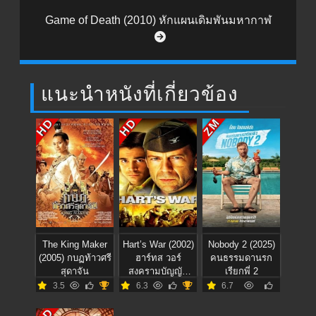
Game of Death (2010) หักแผนเดิมพันมหากาฬ
แนะนำหนังที่เกี่ยวข้อง
HD
HD
ZM
The King Maker
Hart’s War (2002)
Nobody 2 (2025)
(2005) กบฏท้าวศรี
ฮาร์ทส วอร์
คนธรรมดานรก
สุดาจัน
สงครามบัญญัติ
เรียกพี่ 2
วีรบุรุษ
3.5
6.3
6.7