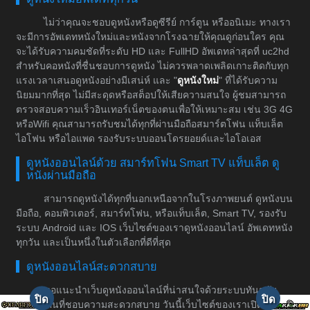
ไม่ว่าคุณจะชอบดูหนังหรือดูซีรีย์ การ์ตูน หรืออนิเมะ ทางเรา
จะมีการอัพเดทหนังใหม่และหนังจากโรงฉายให้คุณดูก่อนใคร คุณ
จะได้รับความคมชัดที่ระดับ HD และ FullHD อัพเดทล่าสุดที่ uc2hd
สำหรับคอหนังที่ชื่นชอบการดูหนัง ไม่ควรพลาดเพลิดเกาะติดกับทุก
แรงเวลาเสนอดูหนังอย่างมีเสน่ห์ และ "
ดูหนังใหม่
" ที่ได้รับความ
นิยมมากที่สุด ไม่มีสะดุดหรือสต็อปให้เสียความสนใจ ผู้ชมสามารถ
ตรวจสอบความเร็วอินเทอร์เน็ตของตนเพื่อให้เหมาะสม เช่น 3G 4G
หรือWifi คุณสามารถรับชมได้ทุกที่ผ่านมือถือสมาร์ตโฟน แท็บเล็ต
ไอโฟน หรือไอแพด รองรับระบบออนโดรยอยด์และไอโอเอส
ดูหนังออนไลน์ด้วย สมาร์ทโฟน Smart TV แท็บเล็ต ดู
หนังผ่านมือถือ
สามารถดูหนังได้ทุกที่นอกเหนือจากในโรงภาพยนต์ ดูหนังบน
มือถือ, คอมพิวเตอร์, สมาร์ทโฟน, หรือแท็บเล็ต, Smart TV, รองรับ
ระบบ Android และ IOS เว็บไซต์ของเราดูหนังออนไลน์ อัพเดทหนัง
ทุกวัน และเป็นหนึ่งในตัวเลือกที่ดีที่สุด
ดูหนังออนไลน์สะดวกสบาย
ขอแนะนำเว็บดูหนังออนไลน์ที่น่าสนใจด้วยระบบทันสมัย
สำหรับคนที่ชอบความสะดวกสบาย วันนี้เว็บไซต์ของเราเปิดให้