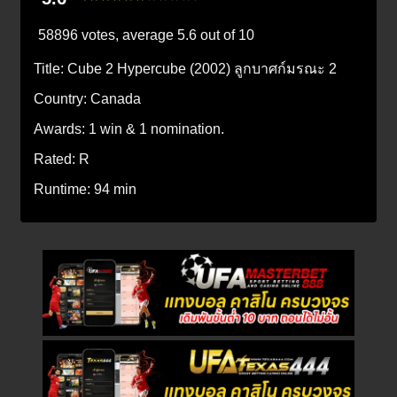
58896 votes, average
5.6
out of 10
Title:
Cube 2 Hypercube (2002) ลูกบาศก์มรณะ 2
Country:
Canada
Awards:
1 win & 1 nomination.
Rated:
R
Runtime:
94 min