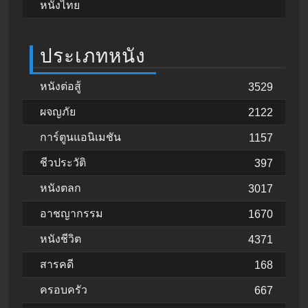
หนังไทย
ประเภทหนัง
หนังต่อสู้
3529
ผจญภัย
2122
การ์ตูนแอนิเมชัน
1157
ชีวประวัติ
397
หนังตลก
3017
อาชญากรรม
1670
หนังชีวิต
4371
สารคดี
168
ครอบครัว
667