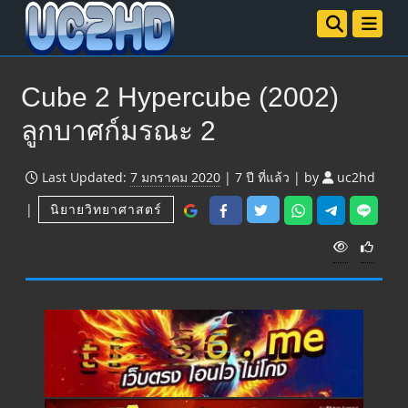
Cube 2 Hypercube (2002)
ลูกบาศก์มรณะ 2
Last Updated:
7 มกราคม 2020
|
7 ปี
ที่แล้ว
|
by
uc2hd
|
นิยายวิทยาศาสตร์
V
i
e
w
s