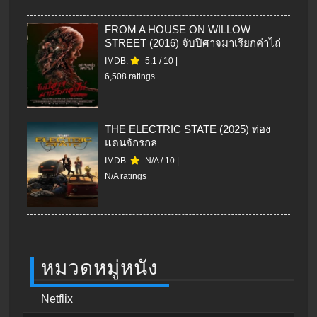
FROM A HOUSE ON WILLOW
STREET (2016) จับปีศาจมาเรียกค่าไถ่
IMDB:
5.1
/
10
|
6,508 ratings
THE ELECTRIC STATE (2025) ท่อง
แดนจักรกล
IMDB:
N/A
/
10
|
N/A ratings
หมวดหมู่หนัง
Netflix