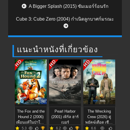
Post navigation
A Bigger Splash (2015) ซัมเมอร์ร้อนรัก
Cube 3: Cube Zero (2004) กำเนิดลูกบาศก์มรณะ
แนะนำหนังที่เกี่ยวข้อง
HD
HD
HD
The Fox and the
Pearl Harbor
The Wrecking
Hound 2 (2006)
(2001) เพิร์ล ฮาร์
Crew (2026) คู่
เพื่อนแท้ในป่าใหญ่
เบอร์
พยัคฆ์เดือด เชือด
2
เจ้าพ่อฮาวาย
5.3
6.2
6.6