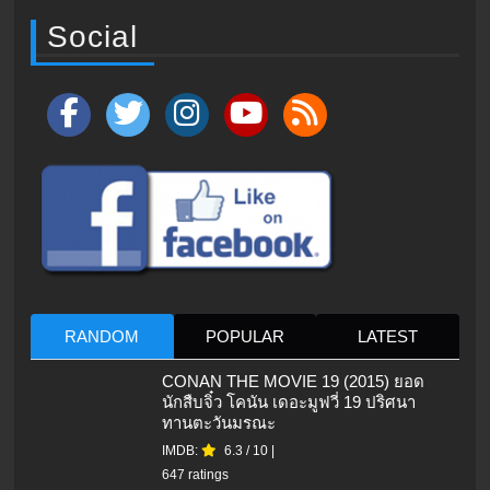
Social
RANDOM
POPULAR
LATEST
CONAN THE MOVIE 19 (2015) ยอด
นักสืบจิ๋ว โคนัน เดอะมูฟวี่ 19 ปริศนา
ทานตะวันมรณะ
IMDB:
6.3
/
10
|
647 ratings