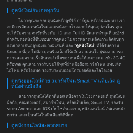
มากขึ้นอีกด้วย
ดูหนังใหม่อัพเดททุกวัน
ไม่ว่าคุณจะชอบดูหนังหรือดูซีรีย์ การ์ตูน หรืออนิเมะ ทางเรา
จะมีการอัพเดทหนังใหม่และหนังจากโรงฉายให้คุณดูก่อนใคร คุณ
จะได้รับความคมชัดที่ระดับ HD และ FullHD อัพเดทล่าสุดที่ uc2hd
สำหรับคอหนังที่ชื่นชอบการดูหนัง ไม่ควรพลาดเพลิดเกาะติดกับทุก
แรงเวลาเสนอดูหนังอย่างมีเสน่ห์ และ "
ดูหนังใหม่
" ที่ได้รับความ
นิยมมากที่สุด ไม่มีสะดุดหรือสต็อปให้เสียความสนใจ ผู้ชมสามารถ
ตรวจสอบความเร็วอินเทอร์เน็ตของตนเพื่อให้เหมาะสม เช่น 3G 4G
หรือWifi คุณสามารถรับชมได้ทุกที่ผ่านมือถือสมาร์ตโฟน แท็บเล็ต
ไอโฟน หรือไอแพด รองรับระบบออนโดรยอยด์และไอโอเอส
ดูหนังออนไลน์ด้วย สมาร์ทโฟน Smart TV แท็บเล็ต ดู
หนังผ่านมือถือ
สามารถดูหนังได้ทุกที่นอกเหนือจากในโรงภาพยนต์ ดูหนังบน
มือถือ, คอมพิวเตอร์, สมาร์ทโฟน, หรือแท็บเล็ต, Smart TV, รองรับ
ระบบ Android และ IOS เว็บไซต์ของเราดูหนังออนไลน์ อัพเดทหนัง
ทุกวัน และเป็นหนึ่งในตัวเลือกที่ดีที่สุด
ดูหนังออนไลน์สะดวกสบาย