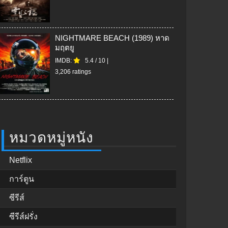
NIGHTMARE BEACH (1989) หาด
มฤตยู
IMDB:
5.4
/
10
|
3,206 ratings
หมวดหมู่หนัง
Netflix
การ์ตูน
ซีรีส์
ซีรีส์ฝรั่ง