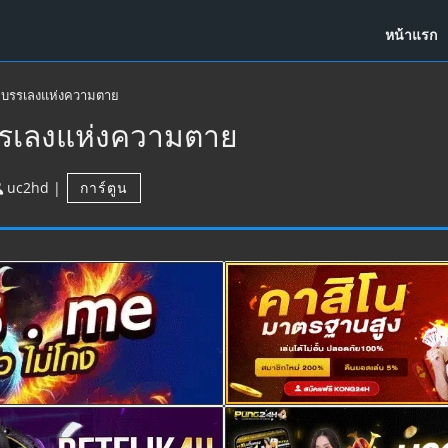
หน้าแรก
ทบรรเลงแห่งความตาย
รรเลงแห่งความตาย
uc2hd
|
การ์ตูน