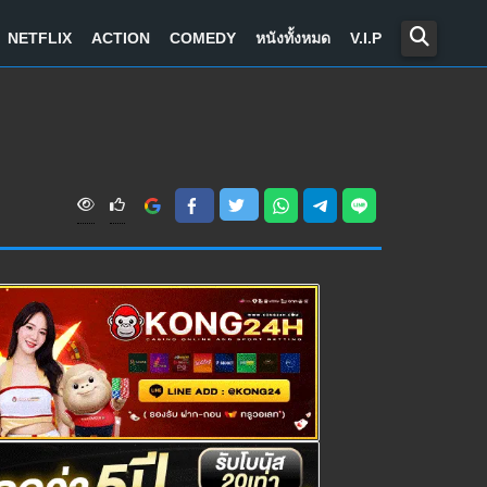
NETFLIX
ACTION
COMEDY
หนังทั้งหมด
V.I.P
V
i
e
w
s