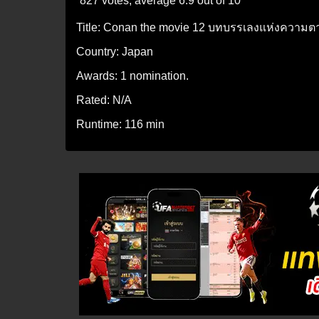
827 votes, average
6.9
out of 10
Title:
Conan the movie 12 บทบรรเลงแห่งความต
Country:
Japan
Awards:
1 nomination.
Rated:
N/A
Runtime:
116 min