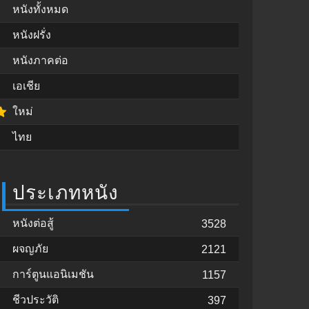
หนังทั้งหมด
หนังฝรั่ง
หนังภาคต่อ
เอเชีย
ใหม่
ไทย
ประเภทหนัง
หนังต่อสู้
3528
ผจญภัย
2121
การ์ตูนแอนิเมชัน
1157
ชีวประวัติ
397