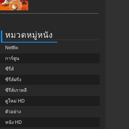
หมวดหมู่หนัง
Netflix
การ์ตูน
ซีรีส์
ซีรีส์ฝรั่ง
ซีรีส์เกาหลี
ดูใหม่ HD
ตัวอย่าง
หนัง HD