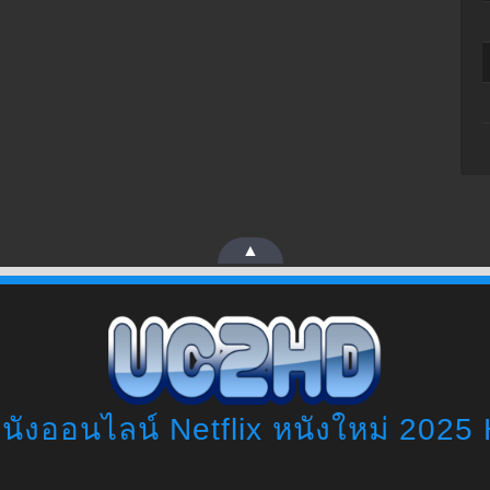
▲
หนังออนไลน์ Netflix หนังใหม่ 2025