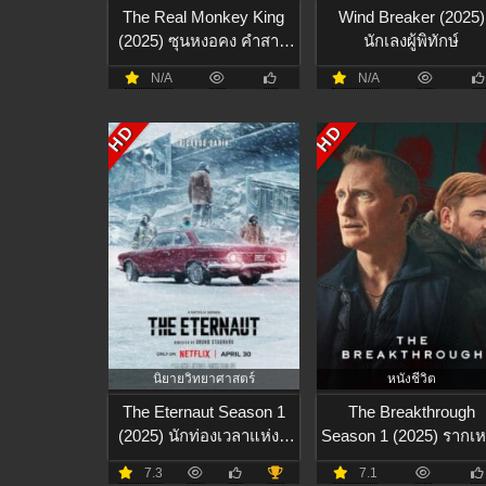
The Real Monkey King
Wind Breaker (2025)
(2025) ซุนหงอคง คำสาป
นักเลงผู้พิทักษ์
บ่วงรัดเกล้า
N/A
N/A
HD
HD
นิยายวิทยาศาสตร์
หนังชีวิต
The Eternaut Season 1
The Breakthrough
(2025) นักท่องเวลาแห่งนิ
Season 1 (2025) รากเห
รันดร์
ฆาตกร
7.3
7.1