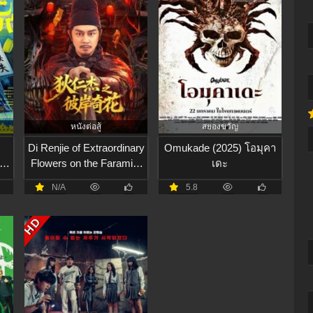
หนังต่อสู้
สยองขวัญ
Di Renjie of Extraordinary
Omukade (2025) โอมุคา
ะวะ
Flowers on the Faramita
เดะ
น
(2025) ตี๋เหรินเจี๋ย ดอก
N/A
5.8
พลับพลึงแดนพิศวง
HD