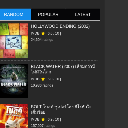
RANDOM
POPULAR
LATEST
HOLLYWOOD ENDING (2002)
IMDB:
6.6
/
10
|
24,604 ratings
BLACK WATER (2007) เหี้ยมกว่านี้
ไม่มีในโลก
IMDB:
6.0
/
10
|
10,936 ratings
BOLT โบลท์ ซูเปอร์โฮ่ง ฮีโร่หัวใจ
เต็มร้อย
IMDB:
6.9
/
10
|
157,907 ratings