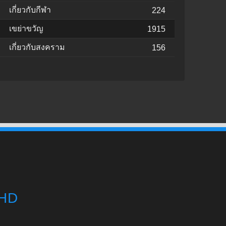
เกี่ยวกับกีฬา
224
เขย่าขวัญ
1915
เกี่ยวกับสงคราม
156
 HD