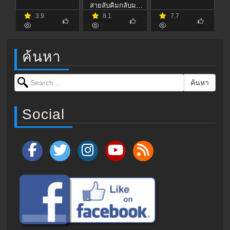
สายลับคิมกลับมา
แล้ว
3.9
8.1
7.7
ค้นหา
Search for:
ค้นหา
Social