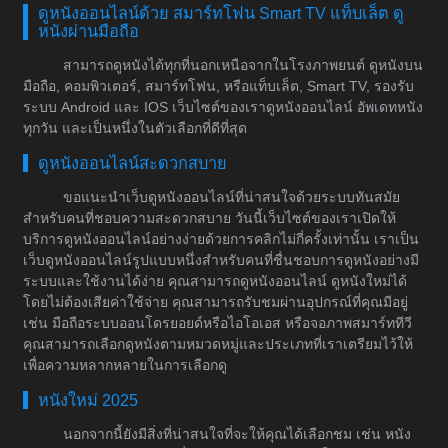
ดูหนังออนไลน์ด้วย สมาร์ทโฟน Smart TV แท็บเล็ต ดู
หนังผ่านมือถือ
สามารถดูหนังได้ทุกที่นอกเหนือจากในโรงภาพยนต์ ดูหนังบน
มือถือ, คอมพิวเตอร์, สมาร์ทโฟน, หรือแท็บเล็ต, Smart TV, รองรับ
ระบบ Android และ IOS เว็บไซต์ของเราดูหนังออนไลน์ อัพเดทหนัง
ทุกวัน และเป็นหนึ่งในตัวเลือกที่ดีที่สุด
ดูหนังออนไลน์สะดวกสบาย
ขอแนะนำเว็บดูหนังออนไลน์ที่น่าสนใจด้วยระบบทันสมัย
สำหรับคนที่ชอบความสะดวกสบาย วันนี้เว็บไซต์ของเราเปิดให้
บริการดูหนังออนไลน์อย่างง่ายด้วยการคลิกไม่กี่ครั้งเท่านั้น เราเป็น
เว็บดูหนังออนไลน์รูปแบบหนึ่งสำหรับคนที่ชื่นชอบการดูหนังอย่างมี
ระบบและใช้งานได้ง่าย คุณสามารถดูหนังออนไลน์ ดูหนังใหม่ได้
โดยไม่ต้องเสียค่าใช้จ่าย คุณสามารถรับชมผ่านอุปกรณ์ที่คุณมีอยู่
เช่น มือถือระบบออนโดรยอยด์หรือไอโอเอส หรือจอภาพสมาร์ททีวี
คุณสามารถเลือกดูหนังตามหมวดหมู่และประเภทที่เราเตรียมไว้ให้
เพื่อความหลากหลายในการเลือกดู
หนังใหม่ 2025
นอกจากนี้ยังมีสิ่งที่น่าสนใจที่จะให้คุณได้เลือกชม เช่น หนัง