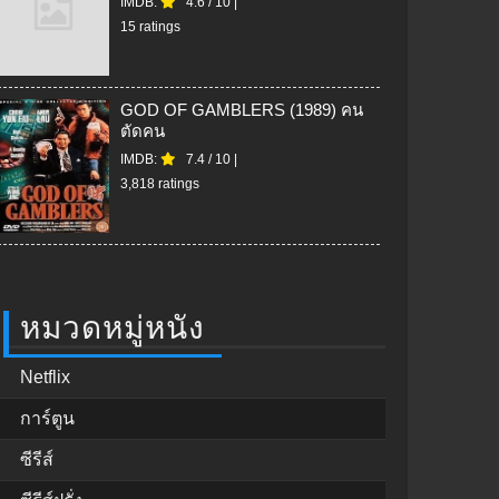
IMDB:
4.6
/
10
|
15 ratings
GOD OF GAMBLERS (1989) คน
ตัดคน
IMDB:
7.4
/
10
|
3,818 ratings
หมวดหมู่หนัง
Netflix
การ์ตูน
ซีรีส์