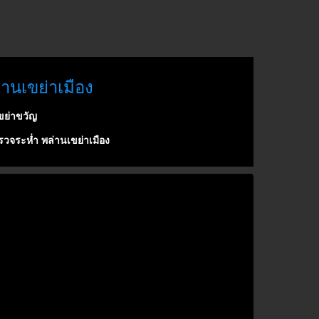
านเขย่าเมือง
ขย่าขวัญ
วจระห่ำ พล่านเขย่าเมือง