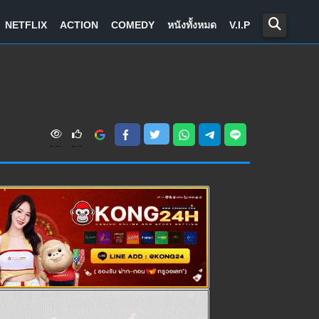
NETFLIX
ACTION
COMEDY
หนังทั้งหมด
V.I.P
V
i
e
w
s