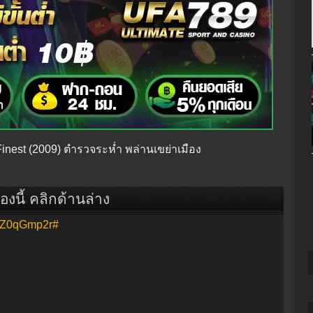
 Finest (2009) ตำรวจระห่ำ พล่านเขย่าเมือง
ื่องนี้ คลิกด้านล่าง
Z0qGmp2r#