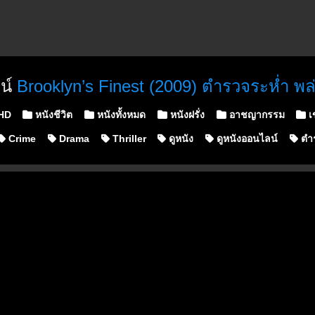
น์
Brooklyn’s Finest (2009) ตำรวจระห่ำ พล่
n
 HD
หนังชีวิต
หนังทั้งหมด
หนังฝรั่ง
อาชญากรรม
เ
Crime
Drama
Thriller
ดูหนัง
ดูหนังออนไลน์
ตำร