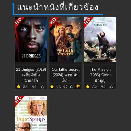
แนะนำหนังที่เกี่ยวข้อง
HD
HD
HD
21 Bridges (2019)
Our Little Secret
The Mission
เผด็จศึกยึด
(2024) ความลับ
(1986) นักรบ
นิวยอร์ก
เล็กๆ
นักบุญ
6.4
6.0
7.5
HD