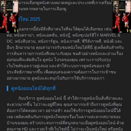
คุณสามารถเลือกดูหนังตามหมวดหมู่และประเภทที่เราเตรียมไว้ให้
เพื่อความหลากหลายในการเลือกดู
หนังใหม่ 2025
นอกจากนี้ยังมีสิ่งที่น่าสนใจที่จะให้คุณได้เลือกชม เช่น หนัง
ต่อ, หนังดราม่า, หนังแอคชั่น, หนังบู๊, หนังซุเปอร์ฮีโร่ MARVEL &
DC, หนังสืบสวน, หนังการ์ตูน, หนังเกาหลี, ซีรีส์เกาหลี, หนังผี และ
อื่นๆ อีกมากมาย คุณสามารถรับชมหนังใหม่ได้ที่นี่ สู่เคล็ดลับสำหรับ
การค้นหารายการหนังที่เหมาะกับคุณ ชมตัวอย่างหนังและอ่านเรื่อง
ย่อก่อนที่จะตัดสินใจ ดูหนัง โปรดของคุณ เพราะเราปรับปรุง
เว็บไซต์ของเราอยู่เสมอ และทำให้ระบบการดูหนังของเรามี
ประสิทธิภาพมากขึ้น เพื่อตอบสนองความต้องการในการเข้าชม
อย่างมากมาย ดูหนังและสนุกไปกับการใช้บริการของเรา
ดูหนังออนไลน์ได้ทุกที่
กับบริการ ดูหนังออนไลน์ นี้ ทำให้การดูหนังเป็นสิ่งที่ง่ายและ
สะดวกมากขึ้น ไม่ว่าจะอยู่ที่ไหน คุณสามารถเข้าถึงการดูหนังที่คุณ
ต้องการได้ตลอดเวลา อย่ารอช้า ลองใช้บริการดูหนังออนไลน์นี้ได้
เลย เพลิดเพลินกับการดูหนังใหม่ทุกเรื่องในความสะดวกสบายของ
บ้านของคุณ สร้างประสบการณ์ที่สนุกสนานเมื่อดูหนังออนไลน์ ด้วย
คุณภาพ HD และรวดเร็วที่เว็บไซต์นี้ ไม่ว่าจะเป็นหนังใหม่ หรือหนัง