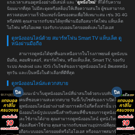
แรงเวลาเสนอดูหนังอย่างมีเสน่ห์ และ "
ดูหนังใหม่
" ที่ได้รับความ
นิยมมากที่สุด ไม่มีสะดุดหรือสต็อปให้เสียความสนใจ ผู้ชมสามารถ
ตรวจสอบความเร็วอินเทอร์เน็ตของตนเพื่อให้เหมาะสม เช่น 3G 4G
หรือWifi คุณสามารถรับชมได้ทุกที่ผ่านมือถือสมาร์ตโฟน แท็บเล็ต
ไอโฟน หรือไอแพด รองรับระบบออนโดรยอยด์และไอโอเอส
ดูหนังออนไลน์ด้วย สมาร์ทโฟน Smart TV แท็บเล็ต ดู
หนังผ่านมือถือ
สามารถดูหนังได้ทุกที่นอกเหนือจากในโรงภาพยนต์ ดูหนังบน
มือถือ, คอมพิวเตอร์, สมาร์ทโฟน, หรือแท็บเล็ต, Smart TV, รองรับ
ระบบ Android และ IOS เว็บไซต์ของเราดูหนังออนไลน์ อัพเดทหนัง
ทุกวัน และเป็นหนึ่งในตัวเลือกที่ดีที่สุด
ดูหนังออนไลน์สะดวกสบาย
ขอแนะนำเว็บดูหนังออนไลน์ที่น่าสนใจด้วยระบบทันสมัย
สำหรับคนที่ชอบความสะดวกสบาย วันนี้เว็บไซต์ของเราเปิดให้
บริการดูหนังออนไลน์อย่างง่ายด้วยการคลิกไม่กี่ครั้งเท่านั้น เราเป็น
เว็บดูหนังออนไลน์รูปแบบหนึ่งสำหรับคนที่ชื่นชอบการดูหนังอย่างมี
ระบบและใช้งานได้ง่าย คุณสามารถดูหนังออนไลน์ ดูหนังใหม่ได้
โดยไม่ต้องเสียค่าใช้จ่าย คุณสามารถรับชมผ่านอุปกรณ์ที่คุณมีอยู่
เช่น มือถือระบบออนโดรยอยด์หรือไอโอเอส หรือจอภาพสมาร์ททีวี