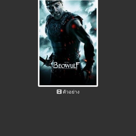
ตัวอย่าง