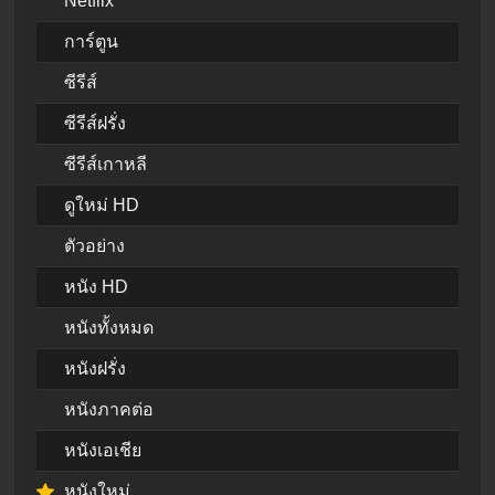
Netflix
การ์ตูน
ซีรีส์
ซีรีส์ฝรั่ง
ซีรีส์เกาหลี
ดูใหม่ HD
ตัวอย่าง
หนัง HD
หนังทั้งหมด
หนังฝรั่ง
หนังภาคต่อ
หนังเอเชีย
หนังใหม่