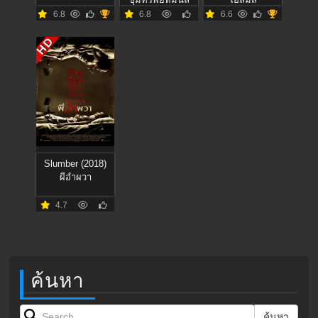
6.8
6.8
6.6
HD
Slumber (2018)
ผีอำผวา
4.7
ค้นหา
Search for:
ค้นหา