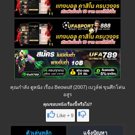
คุณกำลัง
ดูหนัง
เรื่อง Beowulf (2007) เบวูล์ฟ ขุนศึกโค่น
อสูร
คุณชอบหนังเรื่องนี้หรือไม่?
Like + 9
ตัวเล่นหลัก
แจ้งปัญหา