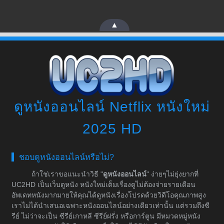
▲
ดูหนังออนไลน์ Netflix หนังใหม่
2025 HD
ชอบดูหนังออนไลน์หรือไม่?
ถ้าใช่เราขอแนะนำวิธี "
ดูหนังออนไลน์
" ง่ายๆไม่ยุ่งยากที่
UC2HD เป็นเว็บดูหนัง หนังใหม่เต็มเรื่องดูไม่ต้องจ่ายรายเดือน
อัพเดทหนังมากมายให้คุณได้ดูหนังเรื่องโปรดด้วยวิดีโอคุณภาพสูง
เราไม่ได้นำเสนอเฉพาะหนังออนไลน์อย่างเดียวเท่านั้น แต่รวมถึงซี
รีย์ ไม่ว่าจะเป็น ซีรีย์เกาหลี ซีรีย์ฝรั่ง หรือการ์ตูน มีหมวดหมู่หนัง