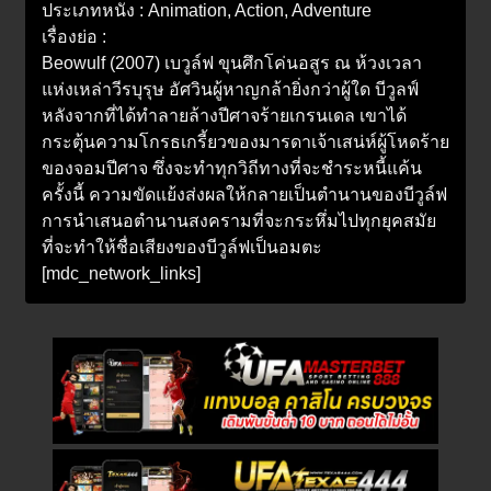
ประเภทหนัง : Animation, Action, Adventure
เรื่องย่อ :
Beowulf (2007) เบวูล์ฟ ขุนศึกโค่นอสูร ณ ห้วงเวลา
แห่งเหล่าวีรบุรุษ อัศวินผู้หาญกล้ายิ่งกว่าผู้ใด บีวูลฟ์
หลังจากที่ได้ทำลายล้างปีศาจร้ายเกรนเดล เขาได้
กระตุ้นความโกรธเกรี้ยวของมารดาเจ้าเสน่ห์ผู้โหดร้าย
ของจอมปีศาจ ซึ่งจะทำทุกวิถีทางที่จะชำระหนี้แค้น
ครั้งนี้ ความขัดแย้งส่งผลให้กลายเป็นตำนานของบีวูล์ฟ
การนำเสนอตำนานสงครามที่จะกระหึ่มไปทุกยุคสมัย
ที่จะทำให้ชื่อเสียงของบีวูล์ฟเป็นอมตะ
[mdc_network_links]