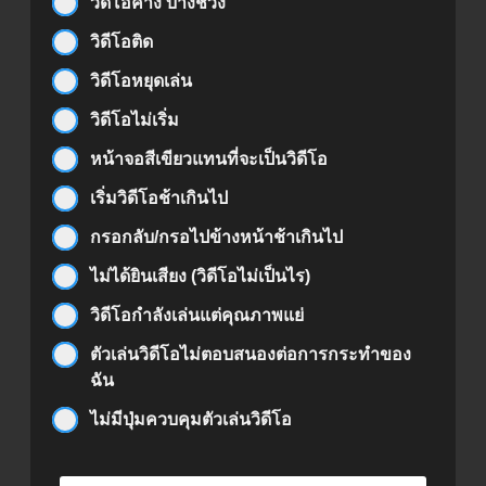
วิดีโอค้าง บางช่วง
วิดีโอติด
วิดีโอหยุดเล่น
วิดีโอไม่เริ่ม
หน้าจอสีเขียวแทนที่จะเป็นวิดีโอ
เริ่มวิดีโอช้าเกินไป
กรอกลับ/กรอไปข้างหน้าช้าเกินไป
ไม่ได้ยินเสียง (วิดีโอไม่เป็นไร)
วิดีโอกำลังเล่นแต่คุณภาพแย่
ตัวเล่นวิดีโอไม่ตอบสนองต่อการกระทำของ
ฉัน
ไม่มีปุ่มควบคุมตัวเล่นวิดีโอ