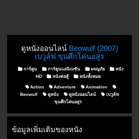
ดูหนังออนไลน์
Beowulf (2007)
เบวูล์ฟ ขุนศึกโค่นอสูร
Posted in
การ์ตูน
การ์ตูนแอนิเมชัน
ผจญภัย
หนัง
HD
หนังต่อสู้
หนังทั้งหมด
Action
Adventure
Animation
Beowulf
ดูหนัง
ดูหนังออนไลน์
เบวูล์ฟ
ขุนศึกโค่นอสูร
ข้อมูลเพิ่มเติมของหนัง