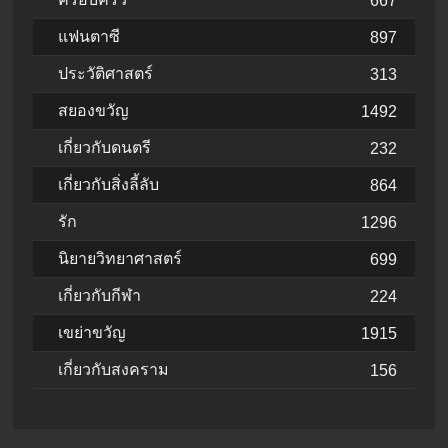
667
แฟนตาซี
897
ประวัติศาสตร์
313
สยองขวัญ
1492
เกี่ยวกับดนตรี
232
เกี่ยวกับสิ่งลี้ลับ
864
รัก
1296
นิยายวิทยาศาสตร์
699
เกี่ยวกับกีฬา
224
เขย่าขวัญ
1915
เกี่ยวกับสงคราม
156