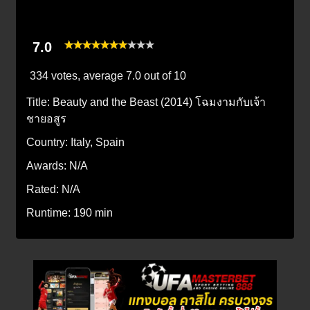
7.0
334 votes, average
7.0
out of 10
Title:
Beauty and the Beast (2014) โฉมงามกับเจ้า
ชายอสูร
Country:
Italy, Spain
Awards:
N/A
Rated:
N/A
Runtime:
190 min