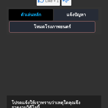
Like + 1
ตัวเล่นหลัก
แจ้งปัญหา
โหมดโรงภาพยนตร์
โปรดแจ้งให้เราทราบว่าเหตุใดคุณจึง
รายงานวิดีโอนี้