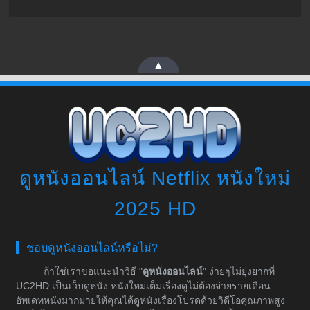
▲
ดูหนังออนไลน์ Netflix หนังใหม่
2025 HD
ชอบดูหนังออนไลน์หรือไม่?
ถ้าใช่เราขอแนะนำวิธี "
ดูหนังออนไลน์
" ง่ายๆไม่ยุ่งยากที่
UC2HD เป็นเว็บดูหนัง หนังใหม่เต็มเรื่องดูไม่ต้องจ่ายรายเดือน
อัพเดทหนังมากมายให้คุณได้ดูหนังเรื่องโปรดด้วยวิดีโอคุณภาพสูง