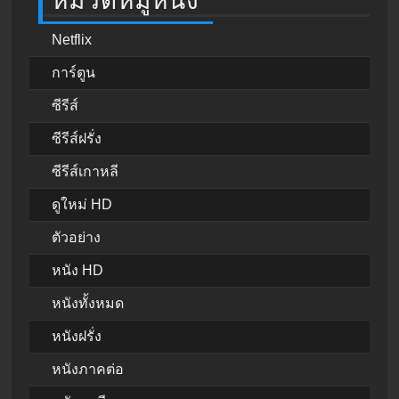
หมวดหมู่หนัง
Netflix
การ์ตูน
ซีรีส์
ซีรีส์ฝรั่ง
ซีรีส์เกาหลี
ดูใหม่ HD
ตัวอย่าง
หนัง HD
หนังทั้งหมด
หนังฝรั่ง
หนังภาคต่อ