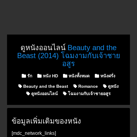
ดูหนังออนไลน์
Beauty and the
Beast (2014) โฉมงามกับเจ้าชาย
อสูร
Posted in
รัก
หนัง HD
หนังทั้งหมด
หนังฝรั่ง
Beauty and the Beast
Romance
ดูหนัง
ดูหนังออนไลน์
โฉมงามกับเจ้าชายอสูร
ข้อมูลเพิ่มเติมของหนัง
[mdc_network_links]