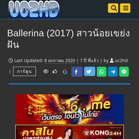
Ballerina (2017) สาวน้อยเขย่ง
ฝัน
Last Updated:
8 มกราคม 2020
|
7 ปี
ที่แล้ว
|
by
uc2hd
V
|
การ์ตูน
i
e
w
s