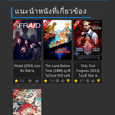
แนะนำหนังที่เกี่ยวข้อง
HD
HD
HD
Afraid (2024) แอบ
The Land Before
Only God
ฟัง สั่งตาย
Time (1988) ญาติ
Forgives (2013)
ไดโนเสาร์เจ้าเล่ห์
โอนลี่ ก๊อด ฟ
อร์กีฟส์ รับคำท้า
5.1
7.4
5.7
จากพระเจ้า
HD