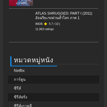
ATLAS SHRUGGED: PART I (2011)
อัจฉริยะรถด่วนล้ำโลก ภาค 1
IMDB:
5.7
/
10
|
11,963 ratings
หมวดหมู่หนัง
Netflix
การ์ตูน
ซีรีส์
ซีรีส์ฝรั่ง
ซีรีส์เกาหลี