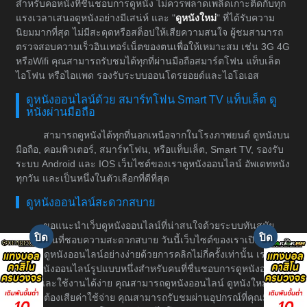
สำหรับคอหนังที่ชื่นชอบการดูหนัง ไม่ควรพลาดเพลิดเกาะติดกับทุก
แรงเวลาเสนอดูหนังอย่างมีเสน่ห์ และ "
ดูหนังใหม่
" ที่ได้รับความ
นิยมมากที่สุด ไม่มีสะดุดหรือสต็อปให้เสียความสนใจ ผู้ชมสามารถ
ตรวจสอบความเร็วอินเทอร์เน็ตของตนเพื่อให้เหมาะสม เช่น 3G 4G
หรือWifi คุณสามารถรับชมได้ทุกที่ผ่านมือถือสมาร์ตโฟน แท็บเล็ต
ไอโฟน หรือไอแพด รองรับระบบออนโดรยอยด์และไอโอเอส
ดูหนังออนไลน์ด้วย สมาร์ทโฟน Smart TV แท็บเล็ต ดู
หนังผ่านมือถือ
สามารถดูหนังได้ทุกที่นอกเหนือจากในโรงภาพยนต์ ดูหนังบน
มือถือ, คอมพิวเตอร์, สมาร์ทโฟน, หรือแท็บเล็ต, Smart TV, รองรับ
ระบบ Android และ IOS เว็บไซต์ของเราดูหนังออนไลน์ อัพเดทหนัง
ทุกวัน และเป็นหนึ่งในตัวเลือกที่ดีที่สุด
ดูหนังออนไลน์สะดวกสบาย
ขอแนะนำเว็บดูหนังออนไลน์ที่น่าสนใจด้วยระบบทันสมัย
สำหรับคนที่ชอบความสะดวกสบาย วันนี้เว็บไซต์ของเราเปิดให้
บริการดูหนังออนไลน์อย่างง่ายด้วยการคลิกไม่กี่ครั้งเท่านั้น เราเป็น
เว็บดูหนังออนไลน์รูปแบบหนึ่งสำหรับคนที่ชื่นชอบการดูหนังอย่างมี
ระบบและใช้งานได้ง่าย คุณสามารถดูหนังออนไลน์ ดูหนังใหม่ได้
โดยไม่ต้องเสียค่าใช้จ่าย คุณสามารถรับชมผ่านอุปกรณ์ที่คุณมีอยู่