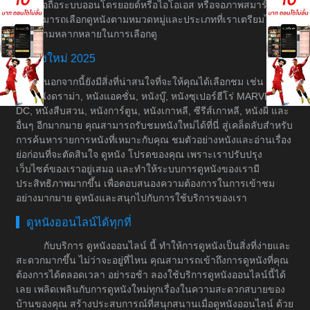
เช่น มือถือระบบออนโดรยอยด์หรือไอโอเอส หรือจอภาพสมาร์ททีวี
คุณสามารถเลือกดูหนังตามหมวดหมู่และประเภทที่เราเตรียมไว้ให้
เพื่อความหลากหลายในการเลือกดู
หนังใหม่ 2025
นอกจากนี้ยังมีสิ่งที่น่าสนใจที่จะให้คุณได้เลือกชม เช่น หนัง
ต่อ, หนังดราม่า, หนังแอคชั่น, หนังบู๊, หนังซุเปอร์ฮีโร่ MARVEL &
DC, หนังสืบสวน, หนังการ์ตูน, หนังเกาหลี, ซีรีส์เกาหลี, หนังผี และ
อื่นๆ อีกมากมาย คุณสามารถรับชมหนังใหม่ได้ที่นี่ สู่เคล็ดลับสำหรับ
การค้นหารายการหนังที่เหมาะกับคุณ ชมตัวอย่างหนังและอ่านเรื่อง
ย่อก่อนที่จะตัดสินใจ ดูหนัง โปรดของคุณ เพราะเราปรับปรุง
เว็บไซต์ของเราอยู่เสมอ และทำให้ระบบการดูหนังของเรามี
ประสิทธิภาพมากขึ้น เพื่อตอบสนองความต้องการในการเข้าชม
อย่างมากมาย ดูหนังและสนุกไปกับการใช้บริการของเรา
ดูหนังออนไลน์ได้ทุกที่
กับบริการ ดูหนังออนไลน์ นี้ ทำให้การดูหนังเป็นสิ่งที่ง่ายและ
สะดวกมากขึ้น ไม่ว่าจะอยู่ที่ไหน คุณสามารถเข้าถึงการดูหนังที่คุณ
ต้องการได้ตลอดเวลา อย่ารอช้า ลองใช้บริการดูหนังออนไลน์นี้ได้
เลย เพลิดเพลินกับการดูหนังใหม่ทุกเรื่องในความสะดวกสบายของ
บ้านของคุณ สร้างประสบการณ์ที่สนุกสนานเมื่อดูหนังออนไลน์ ด้วย