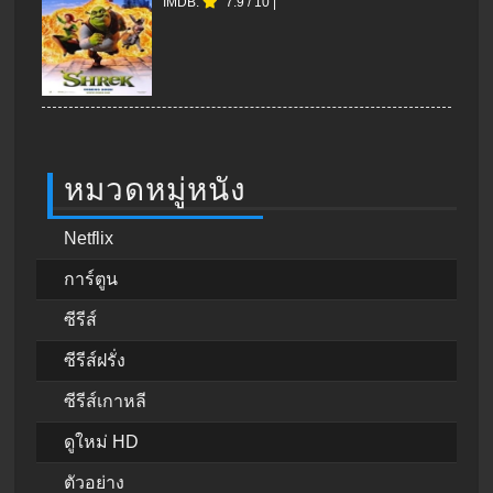
IMDB:
7.9
/
10
|
หมวดหมู่หนัง
Netflix
การ์ตูน
ซีรีส์
ซีรีส์ฝรั่ง
ซีรีส์เกาหลี
ดูใหม่ HD
ตัวอย่าง