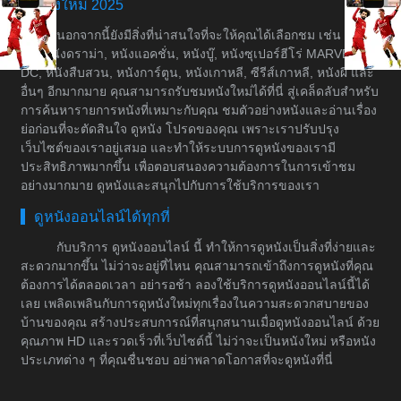
หนังใหม่ 2025
นอกจากนี้ยังมีสิ่งที่น่าสนใจที่จะให้คุณได้เลือกชม เช่น หนัง
ต่อ, หนังดราม่า, หนังแอคชั่น, หนังบู๊, หนังซุเปอร์ฮีโร่ MARVEL &
DC, หนังสืบสวน, หนังการ์ตูน, หนังเกาหลี, ซีรีส์เกาหลี, หนังผี และ
อื่นๆ อีกมากมาย คุณสามารถรับชมหนังใหม่ได้ที่นี่ สู่เคล็ดลับสำหรับ
การค้นหารายการหนังที่เหมาะกับคุณ ชมตัวอย่างหนังและอ่านเรื่อง
ย่อก่อนที่จะตัดสินใจ ดูหนัง โปรดของคุณ เพราะเราปรับปรุง
เว็บไซต์ของเราอยู่เสมอ และทำให้ระบบการดูหนังของเรามี
ประสิทธิภาพมากขึ้น เพื่อตอบสนองความต้องการในการเข้าชม
อย่างมากมาย ดูหนังและสนุกไปกับการใช้บริการของเรา
ดูหนังออนไลน์ได้ทุกที่
กับบริการ ดูหนังออนไลน์ นี้ ทำให้การดูหนังเป็นสิ่งที่ง่ายและ
สะดวกมากขึ้น ไม่ว่าจะอยู่ที่ไหน คุณสามารถเข้าถึงการดูหนังที่คุณ
ต้องการได้ตลอดเวลา อย่ารอช้า ลองใช้บริการดูหนังออนไลน์นี้ได้
เลย เพลิดเพลินกับการดูหนังใหม่ทุกเรื่องในความสะดวกสบายของ
บ้านของคุณ สร้างประสบการณ์ที่สนุกสนานเมื่อดูหนังออนไลน์ ด้วย
คุณภาพ HD และรวดเร็วที่เว็บไซต์นี้ ไม่ว่าจะเป็นหนังใหม่ หรือหนัง
ประเภทต่าง ๆ ที่คุณชื่นชอบ อย่าพลาดโอกาสที่จะดูหนังที่นี่