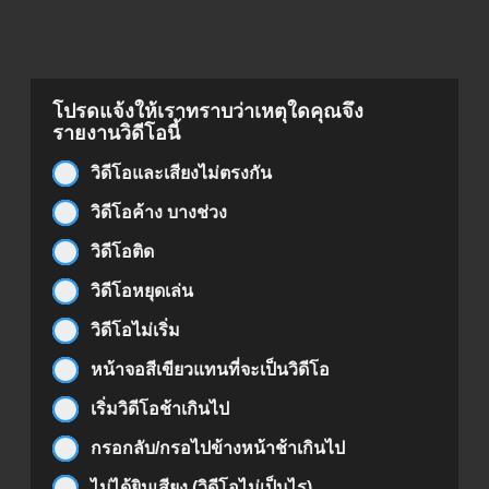
โปรดแจ้งให้เราทราบว่าเหตุใดคุณจึง
รายงานวิดีโอนี้
วิดีโอและเสียงไม่ตรงกัน
วิดีโอค้าง บางช่วง
วิดีโอติด
วิดีโอหยุดเล่น
วิดีโอไม่เริ่ม
หน้าจอสีเขียวแทนที่จะเป็นวิดีโอ
เริ่มวิดีโอช้าเกินไป
กรอกลับ/กรอไปข้างหน้าช้าเกินไป
ไม่ได้ยินเสียง (วิดีโอไม่เป็นไร)