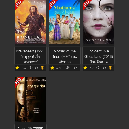
HD
HD
HD
Braveheart (1995)
Mother of the
Incident in a
วีรบุรุษหัวใจ
Bride (2024) แม่
Ghostland (2018)
มหากาฬ
เจ้าสาว
บ้านตุ๊กตาดุ
8.4
4.9
6.3
HD
Case 39 (2009)