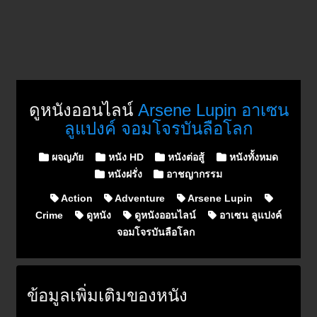
ดูหนังออนไลน์
Arsene Lupin อาเซน
ลูแปงค์ จอมโจรบันลือโลก
Posted in
ผจญภัย
หนัง HD
หนังต่อสู้
หนังทั้งหมด
หนังฝรั่ง
อาชญากรรม
Action
Adventure
Arsene Lupin
Crime
ดูหนัง
ดูหนังออนไลน์
อาเซน ลูแปงค์
จอมโจรบันลือโลก
ข้อมูลเพิ่มเติมของหนัง