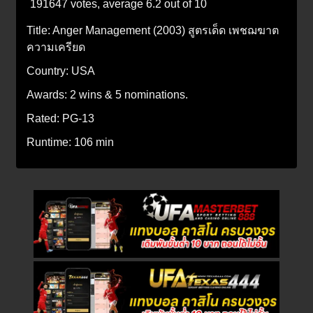
191647 votes, average
6.2
out of 10
Title:
Anger Management (2003) สูตรเด็ด เพชฌฆาต
ความเครียด
Country:
USA
Awards:
2 wins & 5 nominations.
Rated:
PG-13
Runtime:
106 min