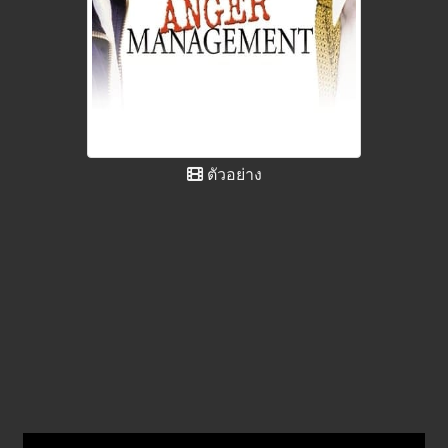
ตัวอย่าง