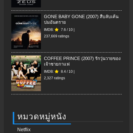
GONE BABY GONE (2007) สืบลับเค้น
ปมอันตราย
IMDB:
7.6
/
10
|
237,669 ratings
COFFEE PRINCE (2007) รักวุ่นวายของ
เจ้าชายกาแฟ
IMDB:
8.4
/
10
|
2,327 ratings
หมวดหมู่หนัง
Netflix