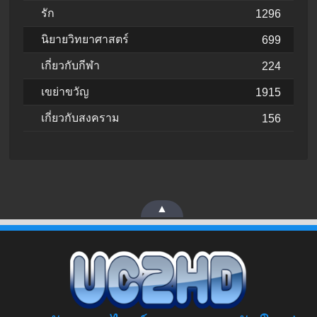
รัก
1296
นิยายวิทยาศาสตร์
699
เกี่ยวกับกีฬา
224
เขย่าขวัญ
1915
เกี่ยวกับสงคราม
156
▲