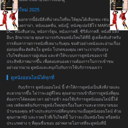
หนังใหม่ 2025
นอกจากนี้ยังมีสิ่งที่น่าสนใจที่จะให้คุณได้เลือกชม เช่น หนัง
ต่อ, หนังดราม่า, หนังแอคชั่น, หนังบู๊, หนังซุเปอร์ฮีโร่ MARVEL &
DC, หนังสืบสวน, หนังการ์ตูน, หนังเกาหลี, ซีรีส์เกาหลี, หนังผี และ
อื่นๆ อีกมากมาย คุณสามารถรับชมหนังใหม่ได้ที่นี่ สู่เคล็ดลับสำหรับ
การค้นหารายการหนังที่เหมาะกับคุณ ชมตัวอย่างหนังและอ่านเรื่อง
ย่อก่อนที่จะตัดสินใจ ดูหนัง โปรดของคุณ เพราะเราปรับปรุง
เว็บไซต์ของเราอยู่เสมอ และทำให้ระบบการดูหนังของเรามี
ประสิทธิภาพมากขึ้น เพื่อตอบสนองความต้องการในการเข้าชม
อย่างมากมาย ดูหนังและสนุกไปกับการใช้บริการของเรา
ดูหนังออนไลน์ได้ทุกที่
กับบริการ ดูหนังออนไลน์ นี้ ทำให้การดูหนังเป็นสิ่งที่ง่ายและ
สะดวกมากขึ้น ไม่ว่าจะอยู่ที่ไหน คุณสามารถเข้าถึงการดูหนังที่คุณ
ต้องการได้ตลอดเวลา อย่ารอช้า ลองใช้บริการดูหนังออนไลน์นี้ได้
เลย เพลิดเพลินกับการดูหนังใหม่ทุกเรื่องในความสะดวกสบายของ
บ้านของคุณ สร้างประสบการณ์ที่สนุกสนานเมื่อดูหนังออนไลน์ ด้วย
คุณภาพ HD และรวดเร็วที่เว็บไซต์นี้ ไม่ว่าจะเป็นหนังใหม่ หรือหนัง
ประเภทต่าง ๆ ที่คุณชื่นชอบ อย่าพลาดโอกาสที่จะดูหนังที่นี่