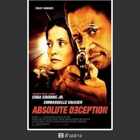
ตัวอย่าง