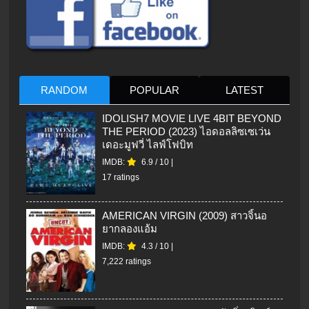
RANDOM
POPULAR
LATEST
IDOLISH7 MOVIE LIVE 4BIT BEYOND
THE PERIOD (2023) ไอดอลลิซเซเว่น
เดอะมูฟวี่ ไลฟ์โฟบิท
IMDB:
6.9
/
10
|
17 ratings
AMERICAN VIRGIN (2009) สาวจิ้นอ
ยากลองแอ้ม
IMDB:
4.3
/
10
|
7,222 ratings