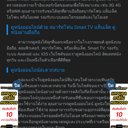
ตรวจสอบความเร็วอินเทอร์เน็ตของตนเพื่อให้เหมาะสม เช่น 3G 4G
หรือWifi คุณสามารถรับชมได้ทุกที่ผ่านมือถือสมาร์ตโฟน แท็บเล็ต
ไอโฟน หรือไอแพด รองรับระบบออนโดรยอยด์และไอโอเอส
ดูหนังออนไลน์ด้วย สมาร์ทโฟน Smart TV แท็บเล็ต ดู
หนังผ่านมือถือ
สามารถดูหนังได้ทุกที่นอกเหนือจากในโรงภาพยนต์ ดูหนังบน
มือถือ, คอมพิวเตอร์, สมาร์ทโฟน, หรือแท็บเล็ต, Smart TV, รองรับ
ระบบ Android และ IOS เว็บไซต์ของเราดูหนังออนไลน์ อัพเดทหนัง
ทุกวัน และเป็นหนึ่งในตัวเลือกที่ดีที่สุด
ดูหนังออนไลน์สะดวกสบาย
ขอแนะนำเว็บดูหนังออนไลน์ที่น่าสนใจด้วยระบบทันสมัย
สำหรับคนที่ชอบความสะดวกสบาย วันนี้เว็บไซต์ของเราเปิดให้
บริการดูหนังออนไลน์อย่างง่ายด้วยการคลิกไม่กี่ครั้งเท่านั้น เราเป็น
เว็บดูหนังออนไลน์รูปแบบหนึ่งสำหรับคนที่ชื่นชอบการดูหนังอย่างมี
ระบบและใช้งานได้ง่าย คุณสามารถดูหนังออนไลน์ ดูหนังใหม่ได้
โดยไม่ต้องเสียค่าใช้จ่าย คุณสามารถรับชมผ่านอุปกรณ์ที่คุณมีอยู่
เช่น มือถือระบบออนโดรยอยด์หรือไอโอเอส หรือจอภาพสมาร์ททีวี
คุณสามารถเลือกดูหนังตามหมวดหมู่และประเภทที่เราเตรียมไว้ให้
เพื่อความหลากหลายในการเลือกดู