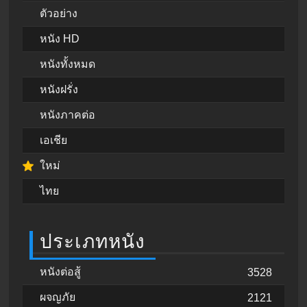
ตัวอย่าง
หนัง HD
หนังทั้งหมด
หนังฝรั่ง
หนังภาคต่อ
เอเชีย
ใหม่
ไทย
ประเภทหนัง
หนังต่อสู้
3528
ผจญภัย
2121