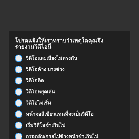
โปรดแจ้งให้เราทราบว่าเหตุใดคุณจึง
รายงานวิดีโอนี้
วิดีโอและเสียงไม่ตรงกัน
วิดีโอค้าง บางช่วง
วิดีโอติด
วิดีโอหยุดเล่น
วิดีโอไม่เริ่ม
หน้าจอสีเขียวแทนที่จะเป็นวิดีโอ
เริ่มวิดีโอช้าเกินไป
กรอกลับ/กรอไปข้างหน้าช้าเกินไป