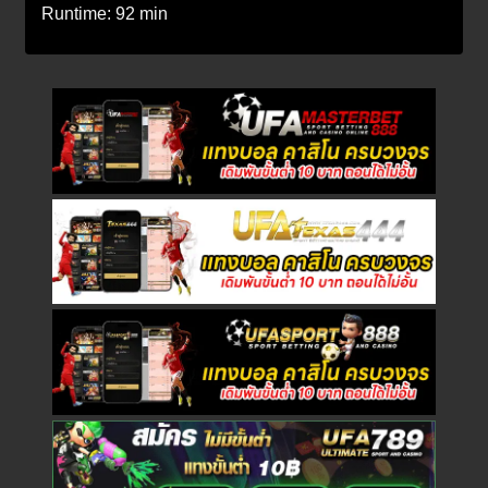
Runtime:
92 min