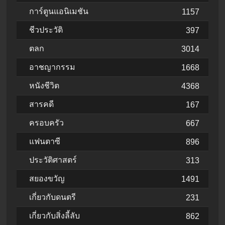
การ์ตูนแอนิเมชัน
1157
ชีวประวัติ
397
ตลก
3014
อาชญากรรม
1668
หนังชีวิต
4368
สารคดี
167
ครอบครัว
667
แฟนตาซี
896
ประวัติศาสตร์
313
สยองขวัญ
1491
เกี่ยวกับดนตรี
231
เกี่ยวกับสิ่งลี้ลับ
862