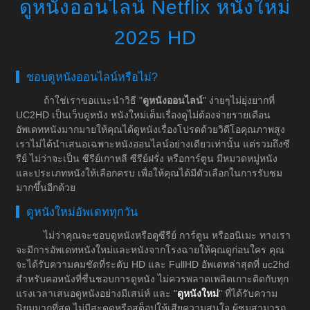
ดูหนังออนไลน์ Netflix หนังใหม่
2025 HD
ชอบดูหนังออนไลน์หรือไม่?
ถ้าใช่เราขอแนะนำวิธี "
ดูหนังออนไลน์
" ง่ายๆไม่ยุ่งยากที่
UC2HD เป็นเว็บดูหนัง หนังใหม่เต็มเรื่องดูไม่ต้องจ่ายรายเดือน
อัพเดทหนังมากมายให้คุณได้ดูหนังเรื่องโปรดด้วยวิดีโอคุณภาพสูง
เราไม่ได้นำเสนอเฉพาะหนังออนไลน์อย่างเดียวเท่านั้น แต่รวมถึงซี
รีย์ ไม่ว่าจะเป็น ซีรีย์เกาหลี ซีรีย์ฝรั่ง หรือการ์ตูน มีหมวดหมู่หนัง
และประเภทหนังให้เลือกครบ เพื่อให้คุณได้มีตัวเลือกในการรับชม
มากขึ้นอีกด้วย
ดูหนังใหม่อัพเดททุกวัน
ไม่ว่าคุณจะชอบดูหนังหรือดูซีรีย์ การ์ตูน หรืออนิเมะ ทางเรา
จะมีการอัพเดทหนังใหม่และหนังจากโรงฉายให้คุณดูก่อนใคร คุณ
จะได้รับความคมชัดที่ระดับ HD และ FullHD อัพเดทล่าสุดที่ uc2hd
สำหรับคอหนังที่ชื่นชอบการดูหนัง ไม่ควรพลาดเพลิดเกาะติดกับทุก
แรงเวลาเสนอดูหนังอย่างมีเสน่ห์ และ "
ดูหนังใหม่
" ที่ได้รับความ
นิยมมากที่สุด ไม่มีสะดุดหรือสต็อปให้เสียความสนใจ ผู้ชมสามารถ