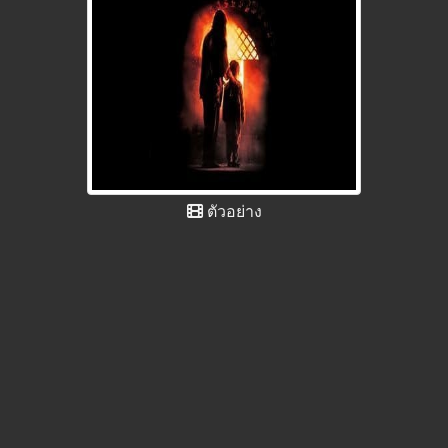
ตัวอย่าง