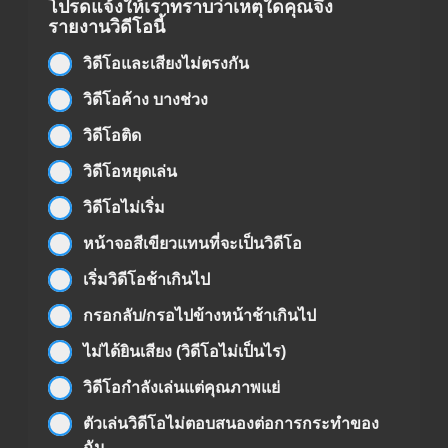
โปรดแจ้งให้เราทราบว่าเหตุใดคุณจึง
รายงานวิดีโอนี้
วิดีโอและเสียงไม่ตรงกัน
วิดีโอค้าง บางช่วง
วิดีโอติด
วิดีโอหยุดเล่น
วิดีโอไม่เริ่ม
หน้าจอสีเขียวแทนที่จะเป็นวิดีโอ
เริ่มวิดีโอช้าเกินไป
กรอกลับ/กรอไปข้างหน้าช้าเกินไป
ไม่ได้ยินเสียง (วิดีโอไม่เป็นไร)
วิดีโอกำลังเล่นแต่คุณภาพแย่
ตัวเล่นวิดีโอไม่ตอบสนองต่อการกระทำของ
ฉัน