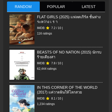
RANDOM
POPULAR
LATEST
FLAT GIRLS (2025) แฟลตเกิร์ล ชั้นห่าง
ระหว่าง เ ร า
IMDB:
7.2
/
10
|
116 ratings
BEASTS OF NO NATION (2015) นักรบ
ร้ายเดียงสา
IMDB:
7.8
/
10
|
62,444 ratings
IN THIS CORNER OF THE WORLD
(2017) แค่วาดฝันให้โลกสวย
IMDB:
8.1
/
10
|
1,234 ratings