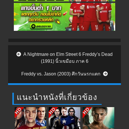
Post navigation
A Nightmare on Elm Street 6 Freddy’s Dead
(1991) นิ้วเขมือบ ภาค 6
Freddy vs. Jason (2003) ศึกวันนรกแตก
แนะนำหนังที่เกี่ยวข้อง
HD
HD
HD