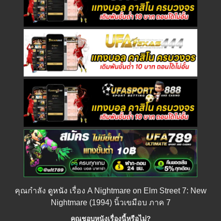
คุณกำลัง
ดูหนัง
เรื่อง A Nightmare on Elm Street 7: New
Nightmare (1994) นิ้วเขมือบ ภาค 7
คุณชอบหนังเรื่องนี้หรือไม่?