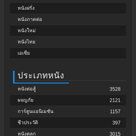
หนังฝรั่ง
หนังภาคต่อ
หนังใหม่
หนังไทย
เอเชีย
ประเภทหนัง
หนังต่อสู้
3528
ผจญภัย
2121
การ์ตูนแอนิเมชัน
1157
ชีวประวัติ
397
หนังตลก
3015