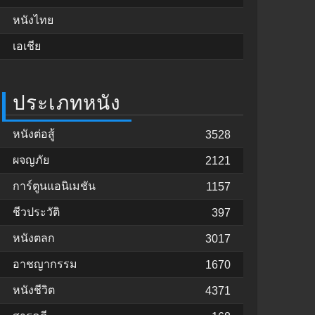
หนังไทย
เอเชีย
ประเภทหนัง
หนังต่อสู้
3528
ผจญภัย
2121
การ์ตูนแอนิเมชัน
1157
ชีวประวัติ
397
หนังตลก
3017
อาชญากรรม
1670
หนังชีวิต
4371