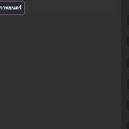
ภาพยนตร์