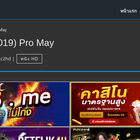
หน้าแรก
 May
2019) Pro May
uc2hd
|
หนัง HD