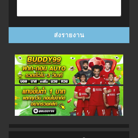
Post navigation