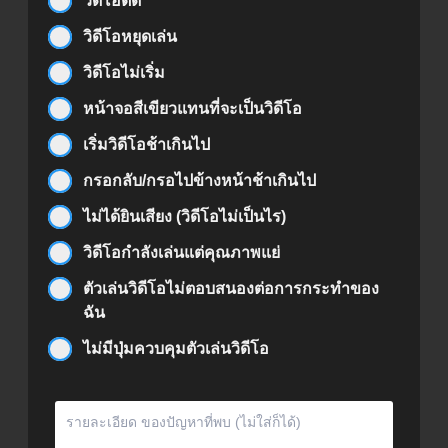
วิดีโอติด
วิดีโอหยุดเล่น
วิดีโอไม่เริ่ม
หน้าจอสีเขียวแทนที่จะเป็นวิดีโอ
เริ่มวิดีโอช้าเกินไป
กรอกลับ/กรอไปข้างหน้าช้าเกินไป
ไม่ได้ยินเสียง (วิดีโอไม่เป็นไร)
วิดีโอกำลังเล่นแต่คุณภาพแย่
ตัวเล่นวิดีโอไม่ตอบสนองต่อการกระทำของ
ฉัน
ไม่มีปุ่มควบคุมตัวเล่นวิดีโอ