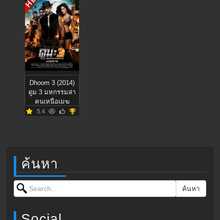
HD
Dhoom 3 (2014)
ดูม 3 มหกรรมล่า
คนเหนือเมฆ
5.4
ค้นหา
Search for:
ค้นหา
Social