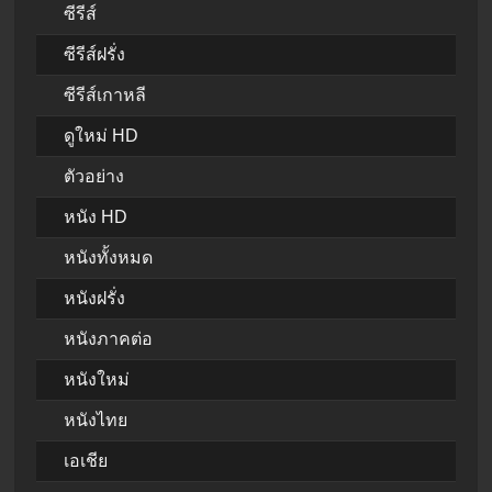
ซีรีส์
ซีรีส์ฝรั่ง
ซีรีส์เกาหลี
ดูใหม่ HD
ตัวอย่าง
หนัง HD
หนังทั้งหมด
หนังฝรั่ง
หนังภาคต่อ
หนังใหม่
หนังไทย
เอเชีย