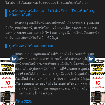
ไอโฟน หรือไอแพด รองรับระบบออนโดรยอยด์และไอโอเอส
ดูหนังออนไลน์ด้วย สมาร์ทโฟน Smart TV แท็บเล็ต ดู
หนังผ่านมือถือ
สามารถดูหนังได้ทุกที่นอกเหนือจากในโรงภาพยนต์ ดูหนังบน
มือถือ, คอมพิวเตอร์, สมาร์ทโฟน, หรือแท็บเล็ต, Smart TV, รองรับ
ระบบ Android และ IOS เว็บไซต์ของเราดูหนังออนไลน์ อัพเดทหนัง
ทุกวัน และเป็นหนึ่งในตัวเลือกที่ดีที่สุด
ดูหนังออนไลน์สะดวกสบาย
ขอแนะนำเว็บดูหนังออนไลน์ที่น่าสนใจด้วยระบบทันสมัย
สำหรับคนที่ชอบความสะดวกสบาย วันนี้เว็บไซต์ของเราเปิดให้
บริการดูหนังออนไลน์อย่างง่ายด้วยการคลิกไม่กี่ครั้งเท่านั้น เราเป็น
เว็บดูหนังออนไลน์รูปแบบหนึ่งสำหรับคนที่ชื่นชอบการดูหนังอย่างมี
ระบบและใช้งานได้ง่าย คุณสามารถดูหนังออนไลน์ ดูหนังใหม่ได้
โดยไม่ต้องเสียค่าใช้จ่าย คุณสามารถรับชมผ่านอุปกรณ์ที่คุณมีอยู่
เช่น มือถือระบบออนโดรยอยด์หรือไอโอเอส หรือจอภาพสมาร์ททีวี
คุณสามารถเลือกดูหนังตามหมวดหมู่และประเภทที่เราเตรียมไว้ให้
เพื่อความหลากหลายในการเลือกดู
หนังใหม่ 2025