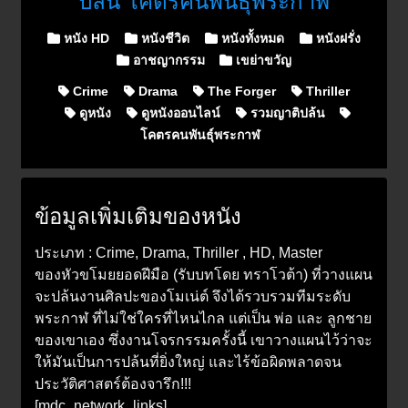
ปล้น โคตรคนพันธุ์พระกาฬ
Posted in
หนัง HD
หนังชีวิต
หนังทั้งหมด
หนังฝรั่ง
อาชญากรรม
เขย่าขวัญ
Crime
Drama
The Forger
Thriller
ดูหนัง
ดูหนังออนไลน์
รวมญาติปล้น
โคตรคนพันธุ์พระกาฬ
ข้อมูลเพิ่มเติมของหนัง
ประเภท : Crime, Drama, Thriller , HD, Master
ของหัวขโมยยอดฝีมือ (รับบทโดย ทราโวต้า) ที่วางแผน
จะปล้นงานศิลปะของโมเน่ต์ จึงได้รวบรวมทีมระดับ
พระกาฬ ที่ไม่ใช่ใครที่ไหนไกล แต่เป็น พ่อ และ ลูกชาย
ของเขาเอง ซึ่งงานโจรกรรมครั้งนี้ เขาวางแผนไว้ว่าจะ
ให้มันเป็นการปล้นที่ยิ่งใหญ่ และไร้ข้อผิดพลาดจน
ประวัติศาสตร์ต้องจารึก!!!
[mdc_network_links]