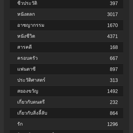
ชีวประวัติ
397
หนังตลก
3017
อาชญากรรม
1670
หนังชีวิต
4371
สารคดี
168
ครอบครัว
667
แฟนตาซี
897
ประวัติศาสตร์
313
สยองขวัญ
1492
เกี่ยวกับดนตรี
232
เกี่ยวกับสิ่งลี้ลับ
864
รัก
1296