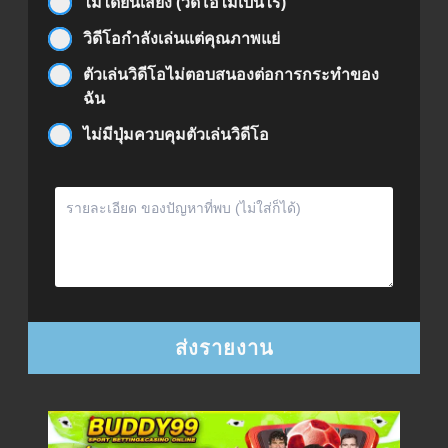
ไม่ได้ยินเสียง (วิดีโอไม่เป็นไร)
วิดีโอกำลังเล่นแต่คุณภาพแย่
ตัวเล่นวิดีโอไม่ตอบสนองต่อการกระทำของ
ฉัน
ไม่มีปุ่มควบคุมตัวเล่นวิดีโอ