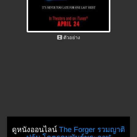
ตัวอย่าง
ดูหนังออนไลน์
The Forger รวมญาติ