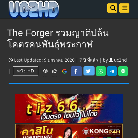
The Forger รวมญาติปล้น
โคตรคนพันธุ์พระกาฬ
Last Updated:
9 มกราคม 2020
|
7 ปี
ที่แล้ว
|
by
uc2hd
V
|
หนัง HD
i
e
w
s