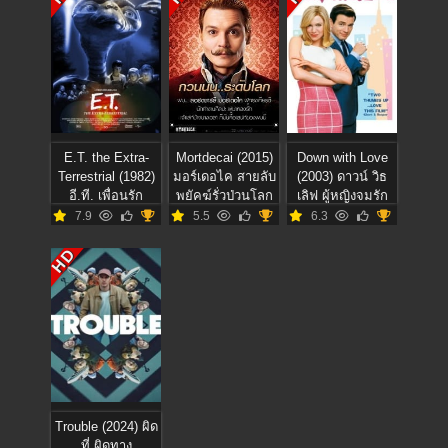
E.T. the Extra-
Mortdecai (2015)
Down with Love
Terrestrial (1982)
มอร์เดอไค สายลับ
(2003) ดาวน์ วิธ
อี.ที. เพื่อนรัก
พยัคฆ์รั่วป่วนโลก
เลิฟ ผู้หญิงจมรัก
7.9
5.5
6.3
HD
Trouble (2024) ผิด
ที่ ผิดทาง