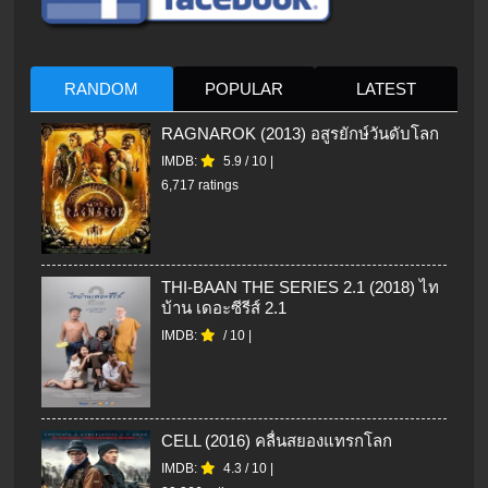
RANDOM
POPULAR
LATEST
RAGNAROK (2013) อสูรยักษ์วันดับโลก
IMDB:
5.9
/
10
|
6,717 ratings
THI-BAAN THE SERIES 2.1 (2018) ไท
บ้าน เดอะซีรีส์ 2.1
IMDB:
/
10
|
CELL (2016) คลื่นสยองแทรกโลก
IMDB:
4.3
/
10
|