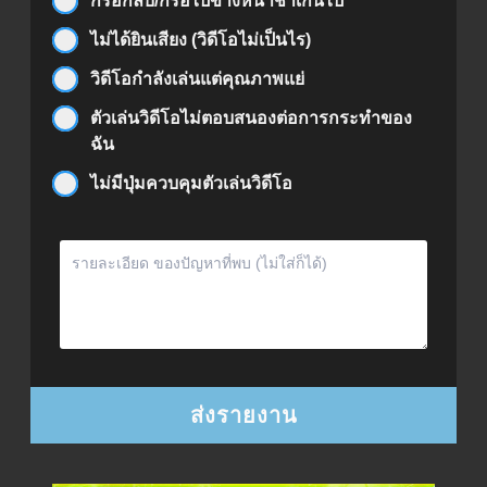
กรอกลับ/กรอไปข้างหน้าช้าเกินไป
ไม่ได้ยินเสียง (วิดีโอไม่เป็นไร)
วิดีโอกำลังเล่นแต่คุณภาพแย่
ตัวเล่นวิดีโอไม่ตอบสนองต่อการกระทำของ
ฉัน
ไม่มีปุ่มควบคุมตัวเล่นวิดีโอ