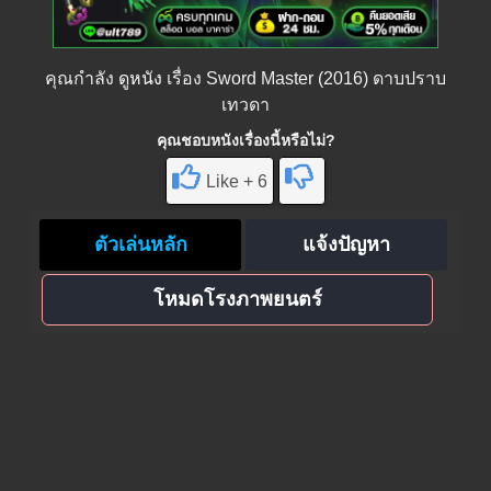
คุณกำลัง
ดูหนัง
เรื่อง Sword Master (2016) ดาบปราบ
เทวดา
คุณชอบหนังเรื่องนี้หรือไม่?
Like + 6
ตัวเล่นหลัก
แจ้งปัญหา
โหมดโรงภาพยนตร์