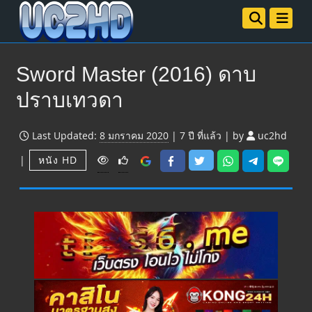
Sword Master (2016) ดาบ
ปราบเทวดา
Last Updated:
8 มกราคม 2020
|
7 ปี
ที่แล้ว
|
by
uc2hd
V
|
หนัง HD
i
e
w
s