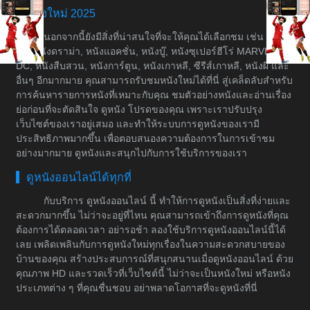
หนังใหม่ 2025
นอกจากนี้ยังมีสิ่งที่น่าสนใจที่จะให้คุณได้เลือกชม เช่น หนัง
ต่อ, หนังดราม่า, หนังแอคชั่น, หนังบู๊, หนังซุเปอร์ฮีโร่ MARVEL &
DC, หนังสืบสวน, หนังการ์ตูน, หนังเกาหลี, ซีรีส์เกาหลี, หนังผี และ
อื่นๆ อีกมากมาย คุณสามารถรับชมหนังใหม่ได้ที่นี่ สู่เคล็ดลับสำหรับ
การค้นหารายการหนังที่เหมาะกับคุณ ชมตัวอย่างหนังและอ่านเรื่อง
ย่อก่อนที่จะตัดสินใจ ดูหนัง โปรดของคุณ เพราะเราปรับปรุง
เว็บไซต์ของเราอยู่เสมอ และทำให้ระบบการดูหนังของเรามี
ประสิทธิภาพมากขึ้น เพื่อตอบสนองความต้องการในการเข้าชม
อย่างมากมาย ดูหนังและสนุกไปกับการใช้บริการของเรา
ดูหนังออนไลน์ได้ทุกที่
กับบริการ ดูหนังออนไลน์ นี้ ทำให้การดูหนังเป็นสิ่งที่ง่ายและ
สะดวกมากขึ้น ไม่ว่าจะอยู่ที่ไหน คุณสามารถเข้าถึงการดูหนังที่คุณ
ต้องการได้ตลอดเวลา อย่ารอช้า ลองใช้บริการดูหนังออนไลน์นี้ได้
เลย เพลิดเพลินกับการดูหนังใหม่ทุกเรื่องในความสะดวกสบายของ
บ้านของคุณ สร้างประสบการณ์ที่สนุกสนานเมื่อดูหนังออนไลน์ ด้วย
คุณภาพ HD และรวดเร็วที่เว็บไซต์นี้ ไม่ว่าจะเป็นหนังใหม่ หรือหนัง
ประเภทต่าง ๆ ที่คุณชื่นชอบ อย่าพลาดโอกาสที่จะดูหนังที่นี่