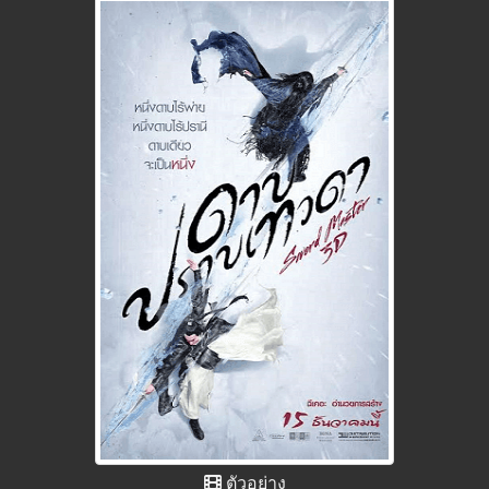
ตัวอย่าง