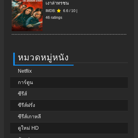
เงาล่าทรชน
IMDB:
6.6
/
10
|
46 ratings
หมวดหมู่หนัง
Netflix
การ์ตูน
ซีรีส์
ซีรีส์ฝรั่ง
ซีรีส์เกาหลี
ดูใหม่ HD