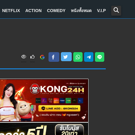
NETFLIX
ACTION
COMEDY
หนังทั้งหมด
V.I.P
V
i
e
w
s