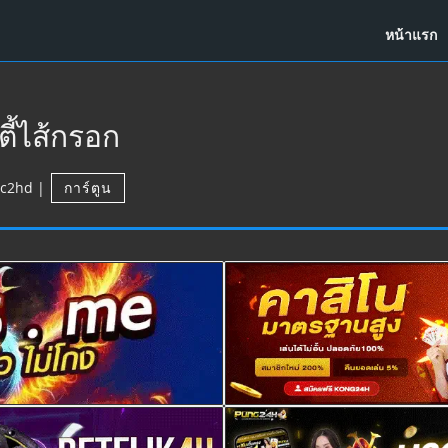
หน้าแรก
ี้ไส้กรอก
c2hd
|
การ์ตูน