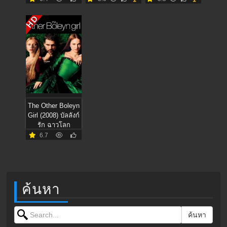
HD
The Other Boleyn
Girl (2008) บัลลังก์
รัก ฉาวโลก
6.7
ค้นหา
Search for:
ค้นหา