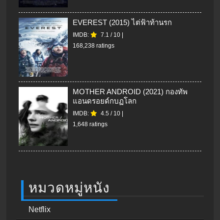
EVEREST (2015) ไต่ฟ้าท้านรก
IMDB:
7.1
/
10
|
168,238 ratings
MOTHER ANDROID (2021) กองทัพ
แอนดรอยด์กบฏโลก
IMDB:
4.5
/
10
|
1,648 ratings
หมวดหมู่หนัง
Netflix