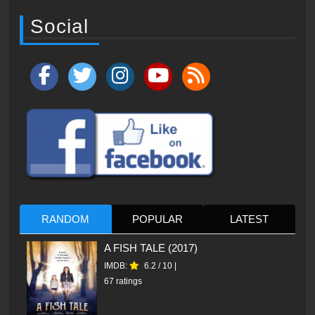
Social
RANDOM
POPULAR
LATEST
A FISH TALE (2017)
IMDB:
6.2
/
10
|
67 ratings