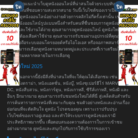
ขอแนะนำเว็บดูหนังออนไลน์ที่น่าสนใจด้วยระบบทันสมัย
สำหรับคนที่ชอบความสะดวกสบาย วันนี้เว็บไซต์ของเราเปิดให้
บริการดูหนังออนไลน์อย่างง่ายด้วยการคลิกไม่กี่ครั้งเท่านั้น เราเป็น
เว็บดูหนังออนไลน์รูปแบบหนึ่งสำหรับคนที่ชื่นชอบการดูหนังอย่างมี
ระบบและใช้งานได้ง่าย คุณสามารถดูหนังออนไลน์ ดูหนังใหม่ได้
โดยไม่ต้องเสียค่าใช้จ่าย คุณสามารถรับชมผ่านอุปกรณ์ที่คุณมีอยู่
เช่น มือถือระบบออนโดรยอยด์หรือไอโอเอส หรือจอภาพสมาร์ททีวี
คุณสามารถเลือกดูหนังตามหมวดหมู่และประเภทที่เราเตรียมไว้ให้
เพื่อความหลากหลายในการเลือกดู
หนังใหม่ 2025
นอกจากนี้ยังมีสิ่งที่น่าสนใจที่จะให้คุณได้เลือกชม เช่น หนัง
ต่อ, หนังดราม่า, หนังแอคชั่น, หนังบู๊, หนังซุเปอร์ฮีโร่ MARVEL &
DC, หนังสืบสวน, หนังการ์ตูน, หนังเกาหลี, ซีรีส์เกาหลี, หนังผี และ
อื่นๆ อีกมากมาย คุณสามารถรับชมหนังใหม่ได้ที่นี่ สู่เคล็ดลับสำหรับ
การค้นหารายการหนังที่เหมาะกับคุณ ชมตัวอย่างหนังและอ่านเรื่อง
ย่อก่อนที่จะตัดสินใจ ดูหนัง โปรดของคุณ เพราะเราปรับปรุง
เว็บไซต์ของเราอยู่เสมอ และทำให้ระบบการดูหนังของเรามี
ประสิทธิภาพมากขึ้น เพื่อตอบสนองความต้องการในการเข้าชม
อย่างมากมาย ดูหนังและสนุกไปกับการใช้บริการของเรา