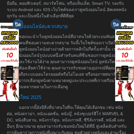
มือถือ, คอมพิวเตอร์, สมาร์ทโฟน, หรือแท็บเล็ต, Smart TV, รองรับ
ระบบ Android และ IOS เว็บไซต์ของเราดูหนังออนไลน์ อัพเดทหนัง
ทุกวัน และเป็นหนึ่งในตัวเลือกที่ดีที่สุด
ดูหนังออนไลน์สะดวกสบาย
ขอแนะนำเว็บดูหนังออนไลน์ที่น่าสนใจด้วยระบบทันสมัย
สำหรับคนที่ชอบความสะดวกสบาย วันนี้เว็บไซต์ของเราเปิดให้
บริการดูหนังออนไลน์อย่างง่ายด้วยการคลิกไม่กี่ครั้งเท่านั้น เราเป็น
เว็บดูหนังออนไลน์รูปแบบหนึ่งสำหรับคนที่ชื่นชอบการดูหนังอย่างมี
ระบบและใช้งานได้ง่าย คุณสามารถดูหนังออนไลน์ ดูหนังใหม่ได้
โดยไม่ต้องเสียค่าใช้จ่าย คุณสามารถรับชมผ่านอุปกรณ์ที่คุณมีอยู่
เช่น มือถือระบบออนโดรยอยด์หรือไอโอเอส หรือจอภาพสมาร์ททีวี
คุณสามารถเลือกดูหนังตามหมวดหมู่และประเภทที่เราเตรียมไว้ให้
เพื่อความหลากหลายในการเลือกดู
หนังใหม่ 2025
นอกจากนี้ยังมีสิ่งที่น่าสนใจที่จะให้คุณได้เลือกชม เช่น หนัง
ต่อ, หนังดราม่า, หนังแอคชั่น, หนังบู๊, หนังซุเปอร์ฮีโร่ MARVEL &
DC, หนังสืบสวน, หนังการ์ตูน, หนังเกาหลี, ซีรีส์เกาหลี, หนังผี และ
อื่นๆ อีกมากมาย คุณสามารถรับชมหนังใหม่ได้ที่นี่ สู่เคล็ดลับสำหรับ
การค้นหารายการหนังที่เหมาะกับคุณ ชมตัวอย่างหนังและอ่านเรื่อง