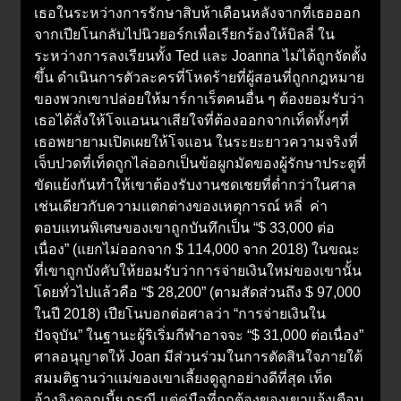
เธอในระหว่างการรักษาสิบห้าเดือนหลังจากที่เธอออก
จากเปียโนกลับไปนิวยอร์กเพื่อเรียกร้องให้บิลลี่ ใน
ระหว่างการลงเรียนทั้ง Ted และ Joanna ไม่ได้ถูกจัดตั้ง
ขึ้น ดำเนินการตัวละครที่โหดร้ายที่ผู้สอนที่ถูกกฎหมาย
ของพวกเขาปล่อยให้มาร์กาเร็ตคนอื่น ๆ ต้องยอมรับว่า
เธอได้สั่งให้โจแอนนาเสียใจที่ต้องออกจากเท็ดทั้งๆที่
เธอพยายามเปิดเผยให้โจแอน ในระยะยาวความจริงที่
เจ็บปวดที่เท็ดถูกไล่ออกเป็นข้อผูกมัดของผู้รักษาประตูที่
ขัดแย้งกันทำให้เขาต้องรับงานชดเชยที่ต่ำกว่าในศาล
เช่นเดียวกับความแตกต่างของเหตุการณ์ หลี่ ค่า
ตอบแทนพิเศษของเขาถูกบันทึกเป็น “$ 33,000 ต่อ
เนื่อง” (แยกไม่ออกจาก $ 114,000 จาก 2018) ในขณะ
ที่เขาถูกบังคับให้ยอมรับว่าการจ่ายเงินใหม่ของเขานั้น
โดยทั่วไปแล้วคือ “$ 28,200” (ตามสัดส่วนถึง $ 97,000
ในปี 2018) เปียโนบอกต่อศาลว่า “การจ่ายเงินใน
ปัจจุบัน” ในฐานะผู้ริเริ่มกีฬาอาจจะ “$ 31,000 ต่อเนื่อง”
ศาลอนุญาตให้ Joan มีส่วนร่วมในการตัดสินใจภายใต้
สมมติฐานว่าแม่ของเขาเลี้ยงดูลูกอย่างดีที่สุด เท็ด
อ้างอิงดอกเบี้ย กรณี แต่คู่มือที่ถูกต้องของเขาแจ้งเตือน