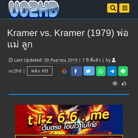
Kramer vs. Kramer (1979) พ่อ
แม่ ลูก
Last Updated:
30 กันยายน 2019
|
7 ปี
ที่แล้ว
|
by
uc2hd
|
หนัง HD
V
i
e
w
s