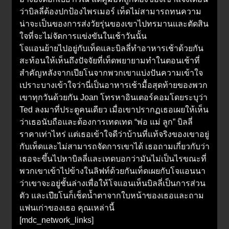
ว่าบิลลี่ต้องปกป้องไพรเมอร์ เท็ดไม่สามารถทนความ
น่าจะเป็นของการส่งวัยรุ่นของเขาไปทรมานและตัดสิน
ใจที่จะไม่จัดการแข่งขันในเช้าวันนั้น
โจแอนย้ายไปอยู่กับเท็ดและบิลลี่ทำอาหารเช้าด้วยกัน
สะท้อนให้เห็นถึงปัจจัยที่เท็ดพยายามทำในตอนเช้าที่
สำคัญหลังจากเปียโนจากพวกเขาแบ่งปันความเข้าใจ
เปราะบางเข้าใจว่านี่เป็นอาหารเช้ามื้อสุดท้ายของพวก
เขาทุกวันด้วยกัน Joan โทรหาอินเตอร์คอมโดยระบุว่า
Ted ลงมาที่ประตูคนเดียว เมื่อเขาปรากฏเธอเผยให้เห็น
ว่าเธอนับถือและต้องการเทดเทด “พ่อ แม่ ลูก” บิลลี่
ราคาเท่าไหร่ แต่เธอเข้าใจดีว่าบ้านที่แท้จริงของเขาอยู่
กับเท็ดและไม่สามารถจัดการเขาได้ เธอถามเกี่ยวกับว่า
เธอจะขึ้นไปหาบิลลี่และเทดบอกว่ามันไม่เป็นไรขณะที่
พวกเขาเข้าไปข้างในลิฟท์ด้วยกันเท็ดเผยกับโจแอนนา
ว่าเขาจะอยู่ชั้นล่างเพื่อให้โจแอนเห็นบิลลี่เป็นการส่วน
ตัว และเปียโนก็เช็ดน้ำตาจากใบหน้าของเธอและถาม
แฟนเก่าของเธอ คุณเหล่านี้
[mdc_network_links]