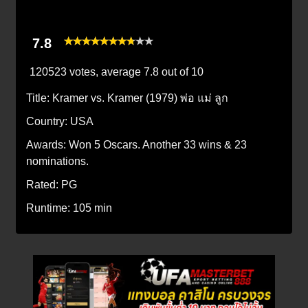
7.8
120523 votes, average
7.8
out of 10
Title:
Kramer vs. Kramer (1979) พ่อ แม่ ลูก
Country:
USA
Awards:
Won 5 Oscars. Another 33 wins & 23
nominations.
Rated:
PG
Runtime:
105 min