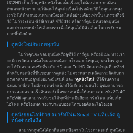
UC2HD เป็นเว็บดูหนัง หนังใหม่เต็มเรื่องดูไม่ต้องจ่ายรายเดือน
อัพเดทหนังมากมายให้คุณได้ดูหนังเรื่องโปรดด้วยวิดีโอคุณภาพสูง
เราไม่ได้นำเสนอเฉพาะหนังออนไลน์อย่างเดียวเท่านั้น แต่รวมถึงซี
รีย์ ไม่ว่าจะเป็น ซีรีย์เกาหลี ซีรีย์ฝรั่ง หรือการ์ตูน มีหมวดหมู่หนัง
และประเภทหนังให้เลือกครบ เพื่อให้คุณได้มีตัวเลือกในการรับชม
มากขึ้นอีกด้วย
ดูหนังใหม่อัพเดททุกวัน
ไม่ว่าคุณจะชอบดูหนังหรือดูซีรีย์ การ์ตูน หรืออนิเมะ ทางเรา
จะมีการอัพเดทหนังใหม่และหนังจากโรงฉายให้คุณดูก่อนใคร คุณ
จะได้รับความคมชัดที่ระดับ HD และ FullHD อัพเดทล่าสุดที่ uc2hd
สำหรับคอหนังที่ชื่นชอบการดูหนัง ไม่ควรพลาดเพลิดเกาะติดกับทุก
แรงเวลาเสนอดูหนังอย่างมีเสน่ห์ และ "
ดูหนังใหม่
" ที่ได้รับความ
นิยมมากที่สุด ไม่มีสะดุดหรือสต็อปให้เสียความสนใจ ผู้ชมสามารถ
ตรวจสอบความเร็วอินเทอร์เน็ตของตนเพื่อให้เหมาะสม เช่น 3G 4G
หรือWifi คุณสามารถรับชมได้ทุกที่ผ่านมือถือสมาร์ตโฟน แท็บเล็ต
ไอโฟน หรือไอแพด รองรับระบบออนโดรยอยด์และไอโอเอส
ดูหนังออนไลน์ด้วย สมาร์ทโฟน Smart TV แท็บเล็ต ดู
หนังผ่านมือถือ
สามารถดูหนังได้ทุกที่นอกเหนือจากในโรงภาพยนต์ ดูหนังบน