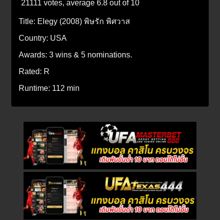
21111 votes, average
6.8
out of 10
Title:
Elegy (2008) พิษรัก พิศวาส
Country:
USA
Awards:
3 wins & 5 nominations.
Rated:
R
Runtime:
112 min