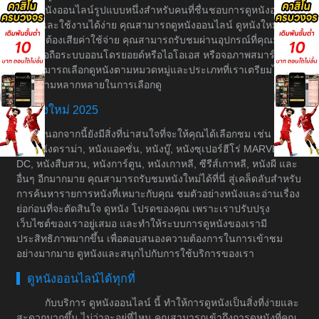
เว็บดูหนังออนไลน์รูปแบบหนึ่งสำหรับคนที่ชื่นชอบการดูหนังอย่างมี
ระบบและใช้งานได้ง่าย คุณสามารถดูหนังออนไลน์ ดูหนังใหม่ได้
โดยไม่ต้องเสียค่าใช้จ่าย คุณสามารถรับชมผ่านอุปกรณ์ที่คุณมีอยู่
เช่น มือถือระบบออนโดรยอยด์หรือไอโอเอส หรือจอภาพสมาร์ททีวี
คุณสามารถเลือกดูหนังตามหมวดหมู่และประเภทที่เราเตรียมไว้ให้
เพื่อความหลากหลายในการเลือกดู
หนังใหม่ 2025
นอกจากนี้ยังมีสิ่งที่น่าสนใจที่จะให้คุณได้เลือกชม เช่น หนัง
ต่อ, หนังดราม่า, หนังแอคชั่น, หนังบู๊, หนังซุเปอร์ฮีโร่ MARVEL &
DC, หนังสืบสวน, หนังการ์ตูน, หนังเกาหลี, ซีรีส์เกาหลี, หนังผี และ
อื่นๆ อีกมากมาย คุณสามารถรับชมหนังใหม่ได้ที่นี่ สู่เคล็ดลับสำหรับ
การค้นหารายการหนังที่เหมาะกับคุณ ชมตัวอย่างหนังและอ่านเรื่อง
ย่อก่อนที่จะตัดสินใจ ดูหนัง โปรดของคุณ เพราะเราปรับปรุง
เว็บไซต์ของเราอยู่เสมอ และทำให้ระบบการดูหนังของเรามี
ประสิทธิภาพมากขึ้น เพื่อตอบสนองความต้องการในการเข้าชม
อย่างมากมาย ดูหนังและสนุกไปกับการใช้บริการของเรา
ดูหนังออนไลน์ได้ทุกที่
กับบริการ ดูหนังออนไลน์ นี้ ทำให้การดูหนังเป็นสิ่งที่ง่ายและ
สะดวกมากขึ้น ไม่ว่าจะอยู่ที่ไหน คุณสามารถเข้าถึงการดูหนังที่คุณ