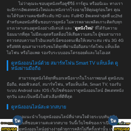
ไม่ว่าคุณจะชอบดูหนังหรือดูซีรีย์ การ์ตูน หรืออนิเมะ ทางเรา
จะมีการอัพเดทหนังใหม่และหนังจากโรงฉายให้คุณดูก่อนใคร คุณ
จะได้รับความคมชัดที่ระดับ HD และ FullHD อัพเดทล่าสุดที่ uc2hd
สำหรับคอหนังที่ชื่นชอบการดูหนัง ไม่ควรพลาดเพลิดเกาะติดกับทุก
แรงเวลาเสนอดูหนังอย่างมีเสน่ห์ และ "
ดูหนังใหม่
" ที่ได้รับความ
นิยมมากที่สุด ไม่มีสะดุดหรือสต็อปให้เสียความสนใจ ผู้ชมสามารถ
ตรวจสอบความเร็วอินเทอร์เน็ตของตนเพื่อให้เหมาะสม เช่น 3G 4G
หรือWifi คุณสามารถรับชมได้ทุกที่ผ่านมือถือสมาร์ตโฟน แท็บเล็ต
ไอโฟน หรือไอแพด รองรับระบบออนโดรยอยด์และไอโอเอส
ดูหนังออนไลน์ด้วย สมาร์ทโฟน Smart TV แท็บเล็ต ดู
หนังผ่านมือถือ
สามารถดูหนังได้ทุกที่นอกเหนือจากในโรงภาพยนต์ ดูหนังบน
มือถือ, คอมพิวเตอร์, สมาร์ทโฟน, หรือแท็บเล็ต, Smart TV, รองรับ
ระบบ Android และ IOS เว็บไซต์ของเราดูหนังออนไลน์ อัพเดทหนัง
ทุกวัน และเป็นหนึ่งในตัวเลือกที่ดีที่สุด
ดูหนังออนไลน์สะดวกสบาย
ขอแนะนำเว็บดูหนังออนไลน์ที่น่าสนใจด้วยระบบทันสมัย
สำหรับคนที่ชอบความสะดวกสบาย วันนี้เว็บไซต์ของเราเปิดให้
บริการดูหนังออนไลน์อย่างง่ายด้วยการคลิกไม่กี่ครั้งเท่านั้น เราเป็น