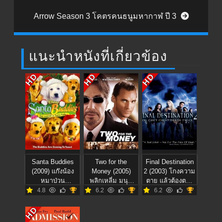
Arrow Season 3 โคตรคนธนูมหากาฬ ปี 3
แนะนำหนังที่เกี่ยวข้อง
HD
HD
HD
Santa Buddies
Two for the
Final Destination
(2009) แก๊งน้อง
Money (2005)
2 (2003) โกงความ
หมาป่วน
พลิกเหลี่ม มนุษ์
ตาย แล้วต้องตาย
คริสต์มาส
เงินล้าน
ภาค 2
4.8
6.2
6.2
HD