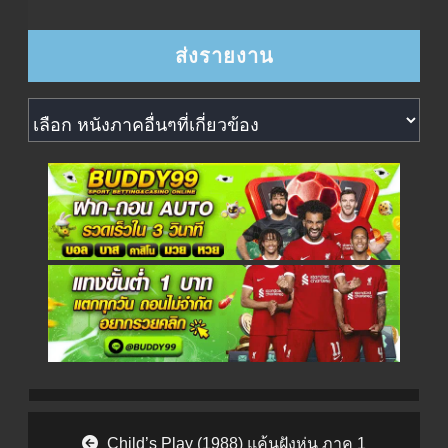
หนังภาคอื่นๆที่เกี่ยวข้อง
Post navigation
Child’s Play (1988) แค้นฝังหุ่น ภาค 1