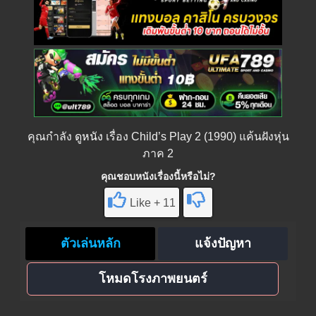
คุณกำลัง
ดูหนัง
เรื่อง Child’s Play 2 (1990) แค้นฝังหุ่น
ภาค 2
คุณชอบหนังเรื่องนี้หรือไม่?
Like + 11
ตัวเล่นหลัก
แจ้งปัญหา
โหมดโรงภาพยนตร์