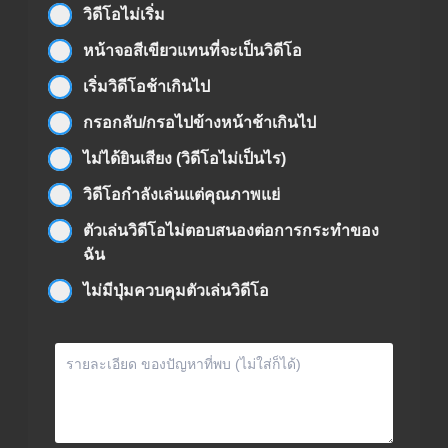
วิดีโอไม่เริ่ม
หน้าจอสีเขียวแทนที่จะเป็นวิดีโอ
เริ่มวิดีโอช้าเกินไป
กรอกลับ/กรอไปข้างหน้าช้าเกินไป
ไม่ได้ยินเสียง (วิดีโอไม่เป็นไร)
วิดีโอกำลังเล่นแต่คุณภาพแย่
ตัวเล่นวิดีโอไม่ตอบสนองต่อการกระทำของ
ฉัน
ไม่มีปุ่มควบคุมตัวเล่นวิดีโอ