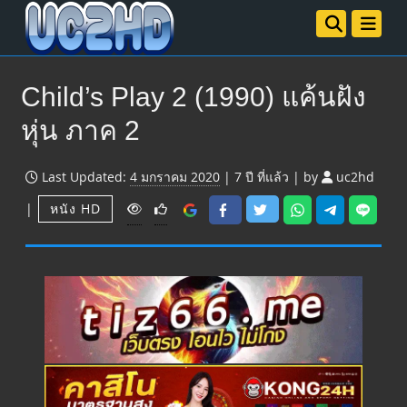
Child’s Play 2 (1990) แค้นฝัง
หุ่น ภาค 2
Last Updated:
4 มกราคม 2020
|
7 ปี
ที่แล้ว
|
by
uc2hd
V
|
หนัง HD
i
e
w
s