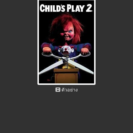
ตัวอย่าง