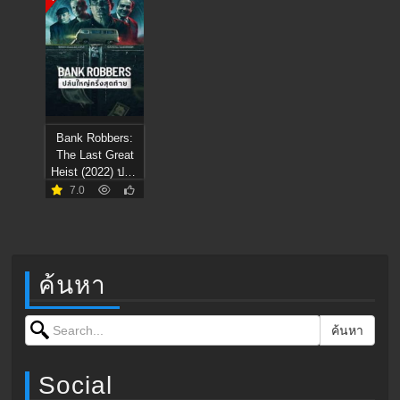
Bank Robbers:
The Last Great
Heist (2022) ปล้น
ใหญ่ครั้งสุดท้าย
7.0
ค้นหา
Search for:
ค้นหา
Social