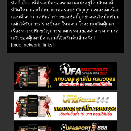
ชัคกี้ ตุ๊กตาที่มีรอยยิ้มของซาตานแฝงอยู่ได้กลับมามี
ชีวิตใหม่ และได้พยายามครอบงำวิญญาณของเด็กน้อย
แอนดี้ จากภาคที่แล้วร่างของชัคกี้ถูกย่างจนไหม้เกรียม
แต่ก็ได้รับการสร้างขึ้นมาใหม่จากโรงงานผลิตตุ๊กตา
เรื่องราวระทึกขวัญการฆาตกรรมสยองต่าง ๆ ความน่า
กลัวของตุ๊กตาปีศาจตนนี้จึงเริ่มต้นอีกครั้ง!!
[mdc_network_links]