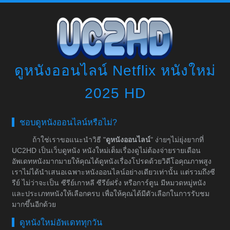
ดูหนังออนไลน์ Netflix หนังใหม่
2025 HD
ชอบดูหนังออนไลน์หรือไม่?
ถ้าใช่เราขอแนะนำวิธี "
ดูหนังออนไลน์
" ง่ายๆไม่ยุ่งยากที่
UC2HD เป็นเว็บดูหนัง หนังใหม่เต็มเรื่องดูไม่ต้องจ่ายรายเดือน
อัพเดทหนังมากมายให้คุณได้ดูหนังเรื่องโปรดด้วยวิดีโอคุณภาพสูง
เราไม่ได้นำเสนอเฉพาะหนังออนไลน์อย่างเดียวเท่านั้น แต่รวมถึงซี
รีย์ ไม่ว่าจะเป็น ซีรีย์เกาหลี ซีรีย์ฝรั่ง หรือการ์ตูน มีหมวดหมู่หนัง
และประเภทหนังให้เลือกครบ เพื่อให้คุณได้มีตัวเลือกในการรับชม
มากขึ้นอีกด้วย
ดูหนังใหม่อัพเดททุกวัน