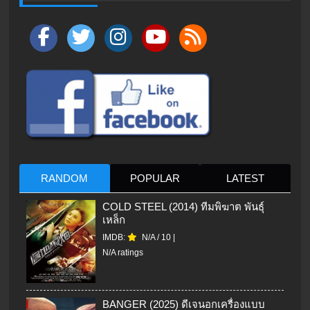
RANDOM
POPULAR
LATEST
COLD STEEL (2014) ทีมพิฆาต พันธุ์
เหล็ก
IMDB:
N/A
/
10
|
N/A ratings
BANGER (2025) ดีเจนอกเครื่องแบบ