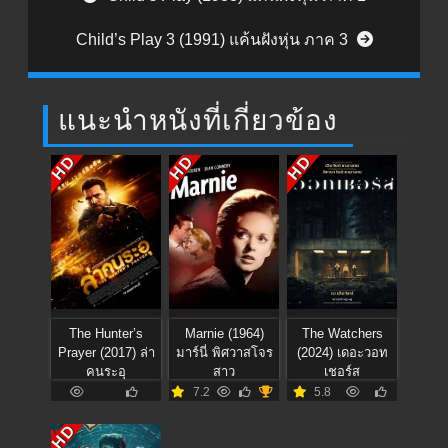
Child’s Play 3 (1991) แค้นฝังหุ่น ภาค 3
แนะนำหนังที่เกี่ยวข้อง
HD
HD
HD
The Hunter’s
Marnie (1964)
The Watchers
Prayer (2017) ล่า
มาร์นี่ พิศวาสโจร
(2024) เดอะวอท
คนระอุ
สาว
เชอร์ส
7.2
5.8
HD