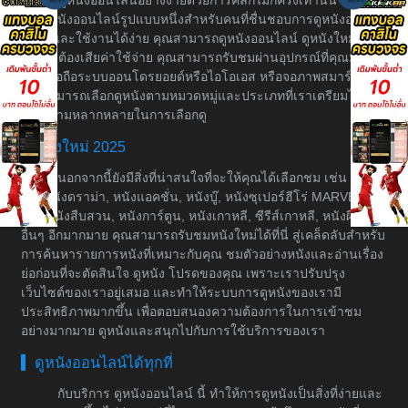
บริการดูหนังออนไลน์อย่างง่ายด้วยการคลิกไม่กี่ครั้งเท่านั้น เราเป็น
เว็บดูหนังออนไลน์รูปแบบหนึ่งสำหรับคนที่ชื่นชอบการดูหนังอย่างมี
ระบบและใช้งานได้ง่าย คุณสามารถดูหนังออนไลน์ ดูหนังใหม่ได้
โดยไม่ต้องเสียค่าใช้จ่าย คุณสามารถรับชมผ่านอุปกรณ์ที่คุณมีอยู่
เช่น มือถือระบบออนโดรยอยด์หรือไอโอเอส หรือจอภาพสมาร์ททีวี
คุณสามารถเลือกดูหนังตามหมวดหมู่และประเภทที่เราเตรียมไว้ให้
เพื่อความหลากหลายในการเลือกดู
หนังใหม่ 2025
นอกจากนี้ยังมีสิ่งที่น่าสนใจที่จะให้คุณได้เลือกชม เช่น หนัง
ต่อ, หนังดราม่า, หนังแอคชั่น, หนังบู๊, หนังซุเปอร์ฮีโร่ MARVEL &
DC, หนังสืบสวน, หนังการ์ตูน, หนังเกาหลี, ซีรีส์เกาหลี, หนังผี และ
อื่นๆ อีกมากมาย คุณสามารถรับชมหนังใหม่ได้ที่นี่ สู่เคล็ดลับสำหรับ
การค้นหารายการหนังที่เหมาะกับคุณ ชมตัวอย่างหนังและอ่านเรื่อง
ย่อก่อนที่จะตัดสินใจ ดูหนัง โปรดของคุณ เพราะเราปรับปรุง
เว็บไซต์ของเราอยู่เสมอ และทำให้ระบบการดูหนังของเรามี
ประสิทธิภาพมากขึ้น เพื่อตอบสนองความต้องการในการเข้าชม
อย่างมากมาย ดูหนังและสนุกไปกับการใช้บริการของเรา
ดูหนังออนไลน์ได้ทุกที่
กับบริการ ดูหนังออนไลน์ นี้ ทำให้การดูหนังเป็นสิ่งที่ง่ายและ