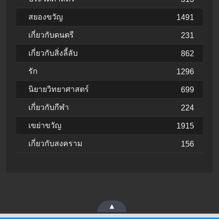
สยองขวัญ
1491
เกี่ยวกับดนตรี
231
เกี่ยวกับสิ่งลี้ลับ
862
รัก
1296
นิยายวิทยาศาสตร์
699
เกี่ยวกับกีฬา
224
เขย่าขวัญ
1915
เกี่ยวกับสงคราม
156
▲