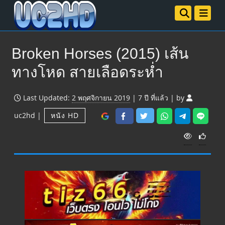
Broken Horses (2015) เส้น
ทางโหด สายเลือดระห่ำ
Last Updated:
2 พฤศจิกายน 2019
|
7 ปี
ที่แล้ว
|
by
uc2hd
|
หนัง HD
V
i
e
w
s