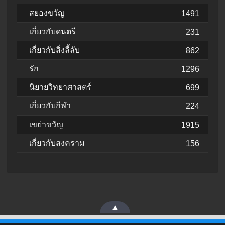
สยองขวัญ
1491
เกี่ยวกับดนตรี
231
เกี่ยวกับสิ่งลี้ลับ
862
รัก
1296
นิยายวิทยาศาสตร์
699
เกี่ยวกับกีฬา
224
เขย่าขวัญ
1915
เกี่ยวกับสงคราม
156
▲