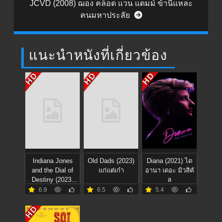
JCVD (2008) ฌอง คล็อด แวน แดมม์ ข้านี่แหละ
คนมหาประลัย
แนะนำหนังที่เกี่ยวข้อง
HD
HD
HD
Indiana Jones
Old Dads (2023)
Diana (2021) ได
and the Dial of
แก่แต่เก๋า
อานา เดอะ มิวสิคั
Destiny (2023)
ล
อินเดียน่า โจนส์
6.9
6.5
5.4
กับกงล้อแห่งโชค
ชะตา
HD