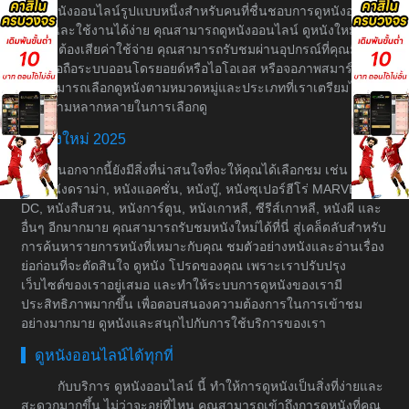
เว็บดูหนังออนไลน์รูปแบบหนึ่งสำหรับคนที่ชื่นชอบการดูหนังอย่างมี
ระบบและใช้งานได้ง่าย คุณสามารถดูหนังออนไลน์ ดูหนังใหม่ได้
โดยไม่ต้องเสียค่าใช้จ่าย คุณสามารถรับชมผ่านอุปกรณ์ที่คุณมีอยู่
เช่น มือถือระบบออนโดรยอยด์หรือไอโอเอส หรือจอภาพสมาร์ททีวี
คุณสามารถเลือกดูหนังตามหมวดหมู่และประเภทที่เราเตรียมไว้ให้
เพื่อความหลากหลายในการเลือกดู
หนังใหม่ 2025
นอกจากนี้ยังมีสิ่งที่น่าสนใจที่จะให้คุณได้เลือกชม เช่น หนัง
ต่อ, หนังดราม่า, หนังแอคชั่น, หนังบู๊, หนังซุเปอร์ฮีโร่ MARVEL &
DC, หนังสืบสวน, หนังการ์ตูน, หนังเกาหลี, ซีรีส์เกาหลี, หนังผี และ
อื่นๆ อีกมากมาย คุณสามารถรับชมหนังใหม่ได้ที่นี่ สู่เคล็ดลับสำหรับ
การค้นหารายการหนังที่เหมาะกับคุณ ชมตัวอย่างหนังและอ่านเรื่อง
ย่อก่อนที่จะตัดสินใจ ดูหนัง โปรดของคุณ เพราะเราปรับปรุง
เว็บไซต์ของเราอยู่เสมอ และทำให้ระบบการดูหนังของเรามี
ประสิทธิภาพมากขึ้น เพื่อตอบสนองความต้องการในการเข้าชม
อย่างมากมาย ดูหนังและสนุกไปกับการใช้บริการของเรา
ดูหนังออนไลน์ได้ทุกที่
กับบริการ ดูหนังออนไลน์ นี้ ทำให้การดูหนังเป็นสิ่งที่ง่ายและ
สะดวกมากขึ้น ไม่ว่าจะอยู่ที่ไหน คุณสามารถเข้าถึงการดูหนังที่คุณ