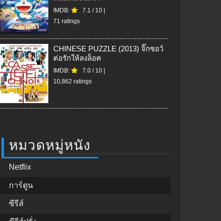
IMDB:
7.1
/
10
|
71 ratings
CHINESE PUZZLE (2013) จิ๊กซอว์
ต่อรักให้ลงล็อค
IMDB:
7.0
/
10
|
10,862 ratings
หมวดหมู่หนัง
Netflix
การ์ตูน
ซีรีส์