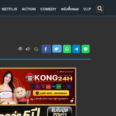
NETFLIX
ACTION
COMEDY
หนังทั้งหมด
V.I.P
V
i
e
w
s